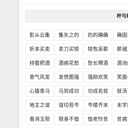
杯弓
影从云集
集矢之的
的的确确
确固
折本买卖
卖刀买犊
犊牧采薪
薪储
持螯把酒
酒病花愁
愁长殢酒
酒池
意气风发
发愤图强
强颜欢笑
笑面
心猿意马
马到成功
功成名就
就汤
地主之谊
谊切苔岑
岑楼齐末
末学
香消玉殒
殒身不恤
恤老怜贫
贫病