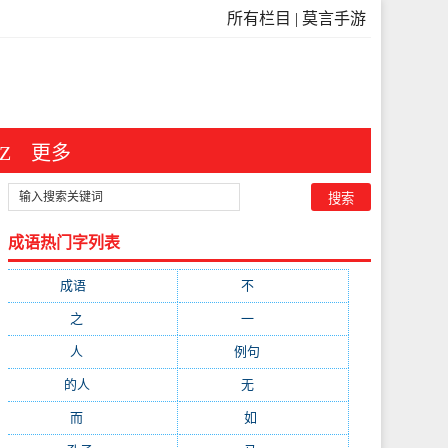
所有栏目
|
莫言手游
Z
更多
成语热门字列表
成语
(3546)
不
(371)
之
(298)
一
(209)
人
(181)
例句
(173)
的人
(150)
无
(123)
而
(103)
如
(93)