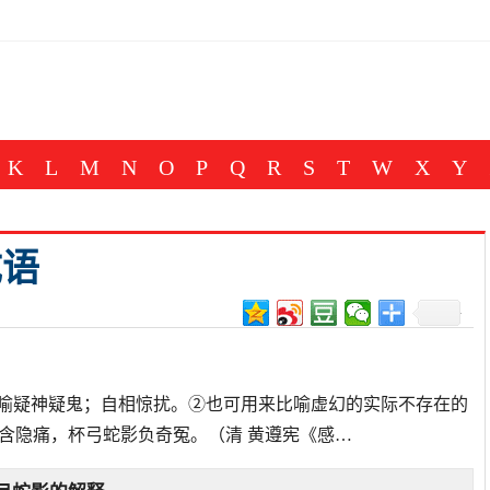
K
L
M
N
O
P
Q
R
S
T
W
X
Y
成语
比喻疑神疑鬼；自相惊扰。②也可用来比喻虚幻的实际不存在的
凉含隐痛，杯弓蛇影负奇冤。（清 黄遵宪《感…