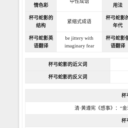
中性成语
情色彩
用法
杯弓蛇影的
杯弓蛇影
紧缩式成语
结构
年代
杯弓蛇影英
be jittery with
杯弓蛇影
语翻译
imaginary fear
语翻译
杯弓蛇影的近义词
杯弓蛇影的反义词
杯
清·黄遵宪《感事》：“
杯