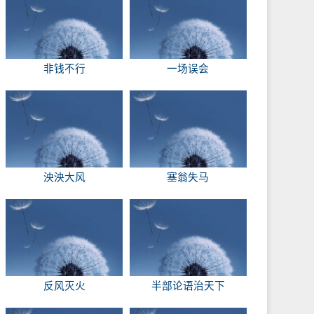
非钱不行
一场误会
泱泱大风
塞翁失马
反风灭火
半部论语治天下