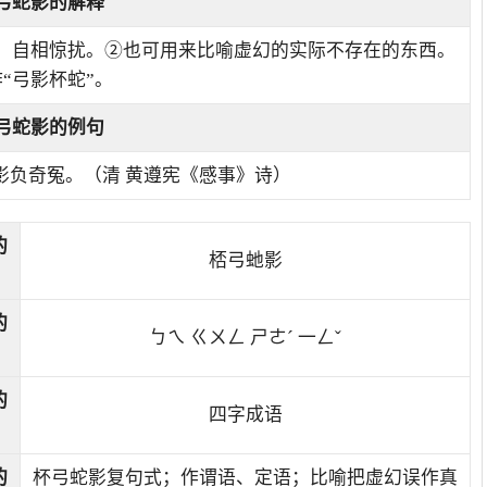
弓蛇影
的解释
；自相惊扰。②也可用来比喻虚幻的实际不存在的东西。
“弓影杯蛇”。
弓蛇影的例句
影负奇冤。（清 黄遵宪《感事》诗）
的
桮弓虵影
的
ㄅㄟ ㄍㄨㄥ ㄕㄜˊ 一ㄥˇ
的
四字成语
的
杯弓蛇影复句式；作谓语、定语；比喻把虚幻误作真