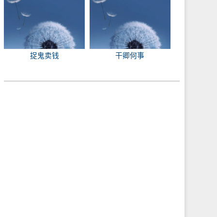
捉鬼卖钱
干卿何事