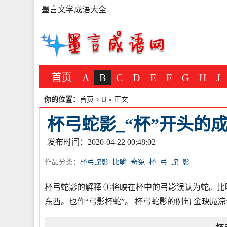
墨言文学成语大全
首页
A
B
C
D
E
F
G
H
J
你的位置：
首页
>
B
» 正文
杯弓蛇影_“杯”开头的
发布时间：2020-04-22 00:48:02
作品分类：
杯弓蛇影
比喻
奇冤
杯
弓
蛇
影
杯弓蛇影的解释 ①将映在杯中的弓影误认为蛇。
东西。也作“弓影杯蛇”。 杯弓蛇影的例句 金玦厖