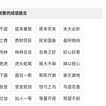
蛇影的成语接龙
不拔
拔本塞原
原本穷末
末大必折
之费
费财劳民
民安国泰
泰阿倒持
肉林
林林总总
总角之好
好心好意
老虎
虎头蛇尾
尾大不掉
掉以轻心
下面
面目一新
新陈代谢
谢天谢地
肤受
受宠若惊
惊弓之鸟
鸟语花香
交加
加人一等
等量齐观
观望不前