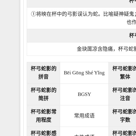
杯
①将映在杯中的弓影误认为蛇。比喻疑神疑鬼
也作
杯
金玦厖凉含隐痛，杯弓蛇
杯弓蛇影的
杯弓蛇影
Bēi Gōng Shé Yǐng
拼音
繁体
杯弓蛇影的
杯弓蛇影
BGSY
简拼
注音
杯弓蛇影常
杯弓蛇影
常用成语
用程度
字数
杯弓蛇影感
杯弓蛇影