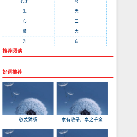
孔子
(89)
马
(88)
生
(87)
天
(87)
心
(85)
三
(81)
相
(73)
大
(72)
为
(71)
自
(70)
推荐阅读
好词推荐
敬姜犹绩
家有敝帚，享之千金