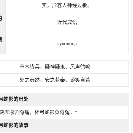
实，形容人神经过敏。
的
近代成语
俄
луковица
草木皆兵、疑神疑鬼、风声鹤唳
处之泰然、安之若泰、谈笑自若
弓蛇影的出处
金玦庞凉舍隐痛，杯弓蛇影负奇冤。”
弓蛇影的故事