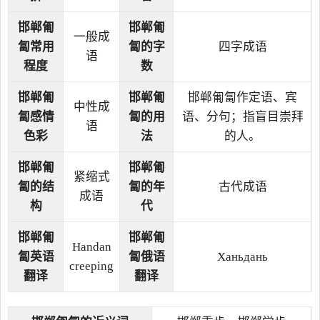
邯郸匍
邯郸匍
一般成
匐常用
匐的字
四字成语
语
程度
数
邯郸匍
邯郸匍
邯郸匍匐作定语、宾
中性成
匐感情
匐的用
语、分句；指盲目崇拜
语
色彩
法
的人。
邯郸匍
邯郸匍
紧缩式
匐的结
匐的年
古代成语
成语
构
代
邯郸匍
邯郸匍
Handan
匐英语
匐俄语
Ханьдань
creeping
翻译
翻译