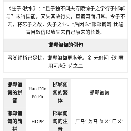
《庄子·秋水》：“且子独不闻夫寿陵馀子之学行于邯郸
与？未得国能，又失其故行矣，直匍匐而归耳。今子不
去，将忘子之故，失子之业。”后因以“邯郸匍匐”比喻
盲目效仿以致失去自己原来的长处。
邯郸匍匐的例句
著脚绳桥已足忧，邯郸匍匐更堪羞。金·元好问《刘君
用可庵》诗之二
邯郸匍
邯郸匍
Hán Dān
匐的拼
匐的繁
邯鄲匍匐
Pú Fú
音
体
邯郸匍
邯郸匍
匐的简
HDPF
匐的注
ㄏㄢˊ ㄉㄢ ㄆㄨˊ ㄈㄨˊ
拼
音