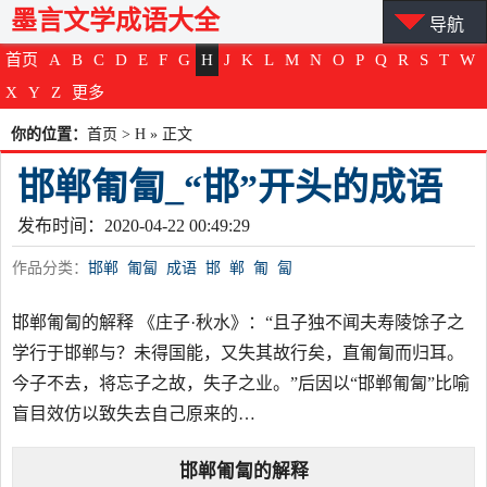
墨言文学成语大全
导航
首页
A
B
C
D
E
F
G
H
J
K
L
M
N
O
P
Q
R
S
T
W
X
Y
Z
更多
你的位置：
首页
>
H
» 正文
邯郸匍匐_“邯”开头的成语
发布时间：2020-04-22 00:49:29
作品分类：
邯郸
匍匐
成语
邯
郸
匍
匐
邯郸匍匐的解释 《庄子·秋水》：“且子独不闻夫寿陵馀子之
学行于邯郸与？未得国能，又失其故行矣，直匍匐而归耳。
今子不去，将忘子之故，失子之业。”后因以“邯郸匍匐”比喻
盲目效仿以致失去自己原来的…
邯郸匍匐
的解释