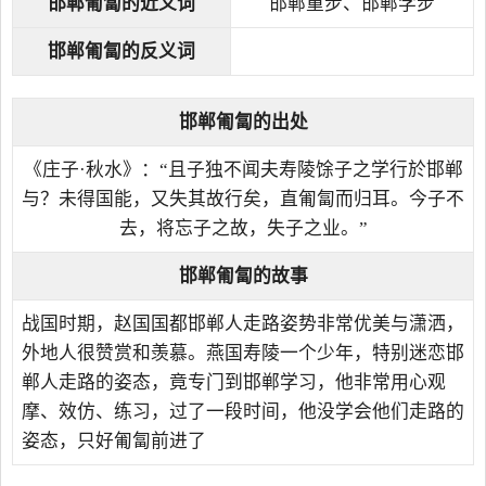
邯郸匍匐的近义词
邯郸重步、邯郸学步
邯郸匍匐的反义词
邯郸匍匐的出处
《庄子·秋水》：“且子独不闻夫寿陵馀子之学行於邯郸
与？未得国能，又失其故行矣，直匍匐而归耳。今子不
去，将忘子之故，失子之业。”
邯郸匍匐的故事
战国时期，赵国国都邯郸人走路姿势非常优美与潇洒，
外地人很赞赏和羡慕。燕国寿陵一个少年，特别迷恋邯
郸人走路的姿态，竟专门到邯郸学习，他非常用心观
摩、效仿、练习，过了一段时间，他没学会他们走路的
姿态，只好匍匐前进了