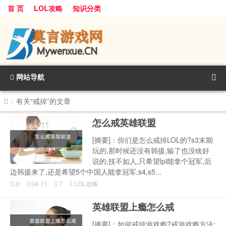
首 页
LOL攻略
知识分类
网站导航
>
有关“戒掉”的文章
怎么戒英雄联盟
[摘要]：你们是怎么戒掉LOL的?s3末期
玩的,那时候还没有韩援,输了也没啥好
说的,技不如人,只希望lpl能拿个冠军,后
边韩援来了,还是希望5个中国人能拿冠军,s4,s5...
zl
04-11
7
LOL攻略
英雄联盟上瘾怎么戒
[摘要]：如何戒掉游戏瘾?戒游戏瘾方法: