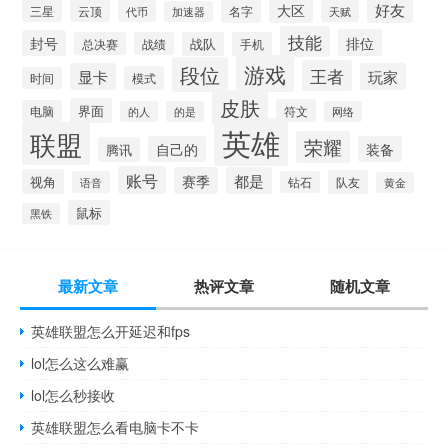
大区
好友
三星
云顶
名字
代币
天赋
加速器
技能
排位
封号
总决赛
战绩
战队
手机
游戏
段位
王者
显卡
玩家
模式
时间
皮肤
界面
符文
电脑
的人
的是
网络
英雄
联盟
荣耀
自己的
装备
腾讯
账号
赛季
都是
视角
队友
语音
钻石
黄金
鼠标
黑铁
最新文章
热评文章
随机文章
英雄联盟怎么开延迟和fps
lol怎么这么难赢
lol怎么秒接收
英雄联盟怎么看电脑卡不卡