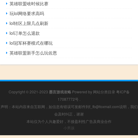
英雄联盟啥时候比赛
玩lol网络要求高吗
lol转区上限几点刷新
lol订单怎么退款
lol冠军杯赛模式在哪玩
英雄联盟新手怎么玩佐恩
Copyright © 2021-2023
墨言游戏攻略
Powered by
网站分类目录
粤ICP备
17087772号
.
声明：本站内容来自互联网，如信息有错误可发邮件到f_fb@foxmail.com说明，我们
会及时纠正，谢谢
本站仅为个人兴趣爱好，不接盈利性广告及商业合作
小男孩