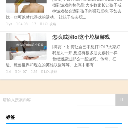
找到游戏的替代品:大多数家长让孩子戒
掉游戏都会遭到孩子的强烈反抗,不如去
找一些可以替代游戏的活动。 让孩子失去玩...
yx
04-08
7
LOL攻略
怎么戒掉lol这个垃圾游戏
[摘要]：如何让自己不想打LOL?大家好
我是九一开 想必有很多朋友跟我一样,
曾经迷恋过那么一些游戏。传奇、征
途、魔兽世界和现在的英雄联盟等等。上高中那有...
zl
04-07
25
LOL攻略
请输入搜索内容
标签