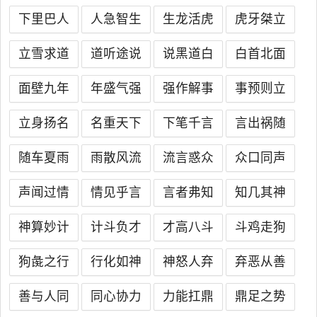
下里巴人
人急智生
生龙活虎
虎牙桀立
立雪求道
道听途说
说黑道白
白首北面
面壁九年
年盛气强
强作解事
事预则立
立身扬名
名重天下
下笔千言
言出祸随
随车夏雨
雨散风流
流言惑众
众口同声
声闻过情
情见乎言
言者弗知
知几其神
神算妙计
计斗负才
才高八斗
斗鸡走狗
狗彘之行
行化如神
神怒人弃
弃恶从善
善与人同
同心协力
力能扛鼎
鼎足之势