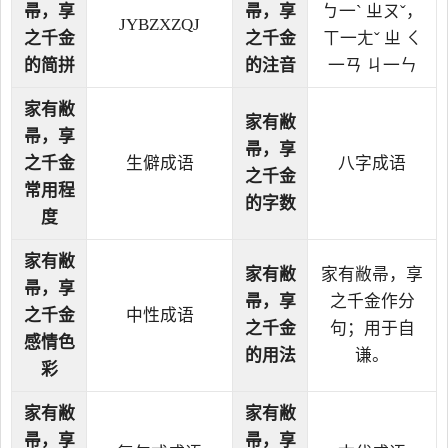
帚，享
帚，享
ㄅ一ˋ ㄓㄡˇ，
JYBZXZQJ
之千金
之千金
ㄒ一ㄤˇ ㄓ ㄑ
的简拼
的注音
一ㄢ ㄐ一ㄣ
家有敝
家有敝
帚，享
帚，享
之千金
生僻成语
八字成语
之千金
常用程
的字数
度
家有敝
家有敝
家有敝帚，享
帚，享
帚，享
之千金作分
之千金
中性成语
之千金
句；用于自
感情色
的用法
谦。
彩
家有敝
家有敝
帚，享
帚，享