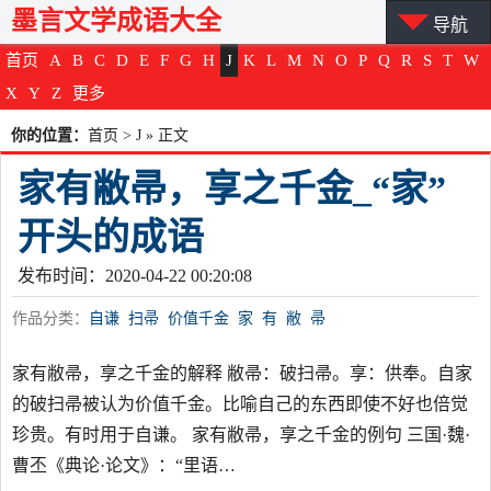
墨言文学成语大全
导航
首页
A
B
C
D
E
F
G
H
J
K
L
M
N
O
P
Q
R
S
T
W
X
Y
Z
更多
你的位置：
首页
>
J
» 正文
家有敝帚，享之千金_“家”
开头的成语
发布时间：2020-04-22 00:20:08
作品分类：
自谦
扫帚
价值千金
家
有
敝
帚
家有敝帚，享之千金的解释 敝帚：破扫帚。享：供奉。自家
的破扫帚被认为价值千金。比喻自己的东西即使不好也倍觉
珍贵。有时用于自谦。 家有敝帚，享之千金的例句 三国·魏·
曹丕《典论·论文》：“里语…