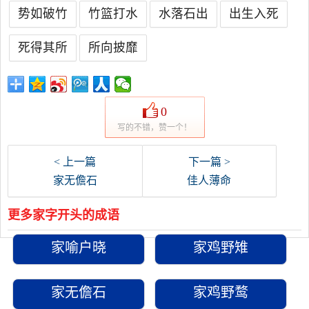
势如破竹
竹篮打水
水落石出
出生入死
死得其所
所向披靡
0
写的不错，赞一个！
< 上一篇
下一篇 >
家无儋石
佳人薄命
更多家字开头的成语
家喻户晓
家鸡野雉
家无儋石
家鸡野鹜