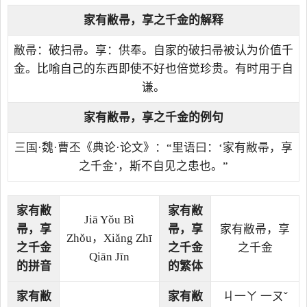
家有敝帚，享之千金
的解释
敝帚：破扫帚。享：供奉。自家的破扫帚被认为价值千
金。比喻自己的东西即使不好也倍觉珍贵。有时用于自
谦。
家有敝帚，享之千金的例句
三国·魏·曹丕《典论·论文》：“里语曰：‘家有敝帚，享
之千金’，斯不自见之患也。”
家有敝
家有敝
Jiā Yǒu Bì
帚，享
帚，享
家有敝帚，享
Zhǒu，Xiǎng Zhī
之千金
之千金
之千金
Qiān Jīn
的拼音
的繁体
家有敝
家有敝
ㄐ一ㄚ 一ㄡˇ