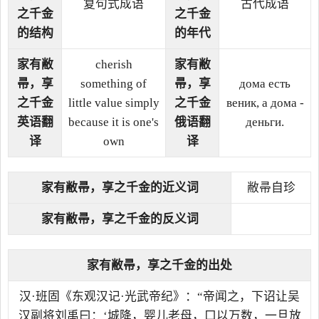
复句式成语
古代成语
之千金
之千金
的结构
的年代
家有敝
cherish
家有敝
帚，享
something of
帚，享
дома есть
之千金
little value simply
之千金
веник, а дома -
英语翻
because it is one's
俄语翻
деньги.
译
own
译
家有敝帚，享之千金的近义词
敝帚自珍
家有敝帚，享之千金的反义词
家有敝帚，享之千金的出处
汉·班固《东观汉记·光武帝纪》：“帝闻之，下诏让吴
汉副将刘禹曰：‘城降，婴儿老母，口以万数，一旦放