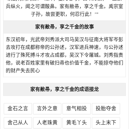
兵纵火，闻之可谓酸鼻。家有敝帚，享之千金。禹宗室
子孙，故尝更职，何忍行此！’”
家有敝帚，享之千金的故事
东汉初年，光武帝刘秀派大司马吴汉与征南大将军岑彭
去攻打在成都称帝的公孙述，汉军进兵神速，与公孙述
进行了殊死搏斗才攻占成都，吴汉下令屠城。刘秀指责
他，说老百姓家里有破扫帚也价值千金，不能掠夺他们
的财产失去民心
家有敝帚，享之千金的成语接龙
金石之言
言外之意
意气相投
投胎夺舍
舍己从人
人老珠黄
黄毛丫头
头上末下