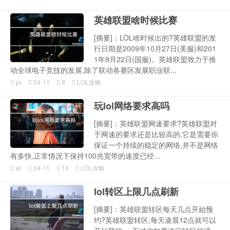
英雄联盟啥时候比赛
[摘要]：LOL啥时候出的?英雄联盟的发
行日期是2009年10月27日(美服)和201
1年9月22日(国服)。英雄联盟致力于推
动全球电子竞技的发展,除了联动各赛区发展职业联...
yx
04-11
8
LOL攻略
玩lol网络要求高吗
[摘要]：英雄联盟网速要求?英雄联盟对
于网速的要求还是比较高的,它是需要你
保证一个持续的稳定的网络,并不是网络
有多快,正常情况下保持100兆宽带的速度已经...
wl
04-11
14
LOL攻略
lol转区上限几点刷新
[摘要]：英雄联盟转区每天几点开始预
约?英雄联盟转区,每天凌晨12点就可以