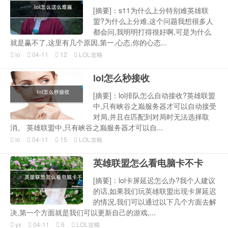
[摘要]：s11为什么上分特别难英雄联
盟?为什么上分难,这个问题我想很多人
都会问,我明明打得很好啊,可是为什么
就是赢不了,这里有几个原因,第一,心态,你的心态...
lo
04-11
12
LOL攻略
lol怎么秒接收
[摘要]：lol排队怎么自动接收?英雄联盟
中,只有峡谷之巅服务器才可以自动接受
对局,并且在匹配到对局时无法选择取
消。 英雄联盟中,只有峡谷之巅服务器才可以自...
lo
04-11
15
LOL攻略
英雄联盟怎么看电脑卡不卡
[摘要]：lol卡屏延迟怎么办?我个人建议
的话,如果我们玩英雄联盟出现卡屏延迟
的情况,我们可以通过以下几个方面去解
决,第一个方面就是我们可以更新自己的游戏,...
yx
04-11
6
LOL攻略