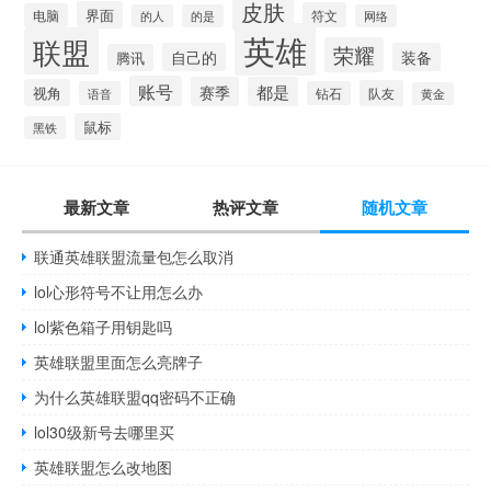
皮肤
界面
符文
电脑
的人
的是
网络
英雄
联盟
荣耀
自己的
装备
腾讯
账号
赛季
都是
视角
队友
语音
钻石
黄金
鼠标
黑铁
最新文章
热评文章
随机文章
联通英雄联盟流量包怎么取消
lol心形符号不让用怎么办
lol紫色箱子用钥匙吗
英雄联盟里面怎么亮牌子
为什么英雄联盟qq密码不正确
lol30级新号去哪里买
英雄联盟怎么改地图