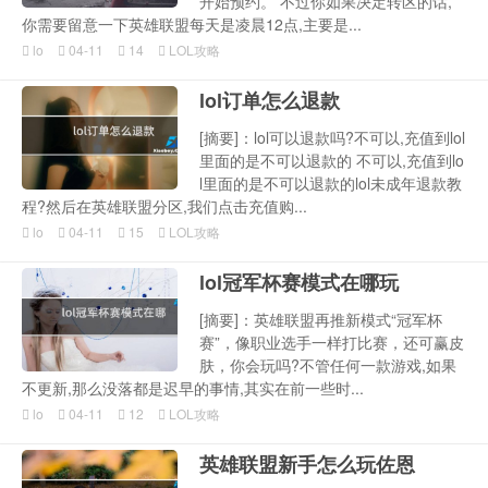
开始预约。 不过你如果决定转区的话,
你需要留意一下英雄联盟每天是凌晨12点,主要是...
lo
04-11
14
LOL攻略
lol订单怎么退款
[摘要]：lol可以退款吗?不可以,充值到lol
里面的是不可以退款的 不可以,充值到lo
l里面的是不可以退款的lol未成年退款教
程?然后在英雄联盟分区,我们点击充值购...
lo
04-11
15
LOL攻略
lol冠军杯赛模式在哪玩
[摘要]：英雄联盟再推新模式“冠军杯
赛”，像职业选手一样打比赛，还可赢皮
肤，你会玩吗?不管任何一款游戏,如果
不更新,那么没落都是迟早的事情,其实在前一些时...
lo
04-11
12
LOL攻略
英雄联盟新手怎么玩佐恩