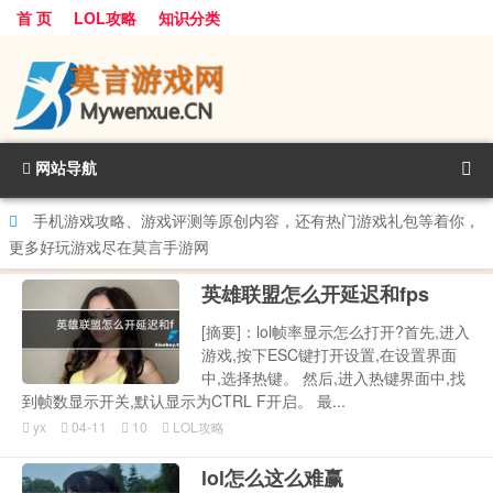
首 页
LOL攻略
知识分类
网站导航
手机游戏攻略、游戏评测等原创内容，还有热门游戏礼包等着你，
更多好玩游戏尽在莫言手游网
英雄联盟怎么开延迟和fps
[摘要]：lol帧率显示怎么打开?首先,进入
游戏,按下ESC键打开设置,在设置界面
中,选择热键。 然后,进入热键界面中,找
到帧数显示开关,默认显示为CTRL F开启。 最...
yx
04-11
10
LOL攻略
lol怎么这么难赢