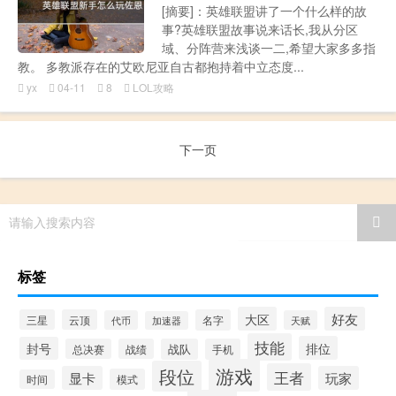
[摘要]：英雄联盟讲了一个什么样的故
事?英雄联盟故事说来话长,我从分区
域、分阵营来浅谈一二,希望大家多多指
教。 多教派存在的艾欧尼亚自古都抱持着中立态度...
yx
04-11
8
LOL攻略
下一页
请输入搜索内容
标签
大区
好友
三星
云顶
名字
代币
天赋
加速器
技能
排位
封号
总决赛
战绩
战队
手机
游戏
段位
王者
显卡
玩家
模式
时间