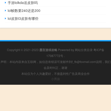
手游lolkda送皮肤吗
lol帧数要240还是200
lol皮肤t3皮肤有哪些
Copyright © 2021-2023
墨言游戏攻略
Powered by
网站分类目录
粤ICP备
17087772号
.
声明：本站内容来自互联网，如信息有错误可发邮件到f_fb@foxmail.com说明，我们
会及时纠正，谢谢
本站仅为个人兴趣爱好，不接盈利性广告及商业合作
小男孩