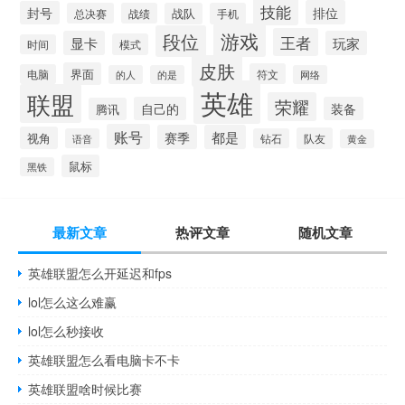
技能
排位
封号
总决赛
战绩
战队
手机
游戏
段位
王者
显卡
玩家
模式
时间
皮肤
界面
符文
电脑
的人
的是
网络
英雄
联盟
荣耀
自己的
装备
腾讯
账号
赛季
都是
视角
队友
语音
钻石
黄金
鼠标
黑铁
最新文章
热评文章
随机文章
英雄联盟怎么开延迟和fps
lol怎么这么难赢
lol怎么秒接收
英雄联盟怎么看电脑卡不卡
英雄联盟啥时候比赛