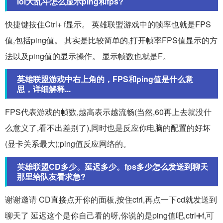
lol大乱斗怎么显示ping和fps?
快捷键按住Ctrl+ f显示。 英雄联盟游戏中的帧率也就是FPS
值,包括ping值。 其实是比较简单的,打开帧率FPS值显示的方
法以及ping值的显示操作。 显示帧数也就是F。
英雄联盟游戏中右上角的，FPS和ping值是什么意
思，详细解释...
FPS代表游戏的帧数,越高表示越流畅(当然,60再上去就没什
么意义了,看不出差别了),同时也是反应你电脑的配置的好坏
(显卡关系最大);ping值反应网络的。
英雄联盟CD多少。延迟多少。fps多少怎么发送到聊天
那里给队友看求急?
谢谢邀请 CD直接点开你的面板,按住ctrl,再点一下cd就发送到
聊天了 延迟这个是你自己看的呀,你说的是ping值吧,ctrl➕f,可