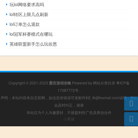
玩lol网络要求高吗
lol转区上限几点刷新
lol订单怎么退款
lol冠军杯赛模式在哪玩
英雄联盟新手怎么玩佐恩
Copyright © 2021-2023
墨言游戏攻略
Powered by
网站分类目录
粤ICP备
17087772号
.
声明：本站内容来自互联网，如信息有错误可发邮件到f_fb@foxmail.com说明，我们
会及时纠正，谢谢
本站仅为个人兴趣爱好，不接盈利性广告及商业合作
小男孩