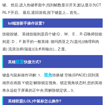
键。 然后,进入热键界面中,找到帧数显示开关,默认显示为CT
RL F开启。 最后,退回游戏,按下键盘上... 首先,。
lol端游新手操作设置?
技能按键。 英雄技能则是四个键:Q 、W、 E 、R 召唤师技能
则是: D 、F 新手的一般英雄: 德玛西亚之力(盖伦)(物理和肉
盾) 流浪法师(瑞兹)(法术和输出)... Z:显。
联盟
英雄
快捷方式?
视角
键盘与鼠标操作详解: 1、
转换键 空格(SPACE):回到英
雄所在画面 Y:锁定/解除锁定视角。锁定视角状态时,您的英雄
将永远处于屏幕的正中央;而解除锁定状... 3。
英雄联盟(LOL)中鼠标怎么操作?