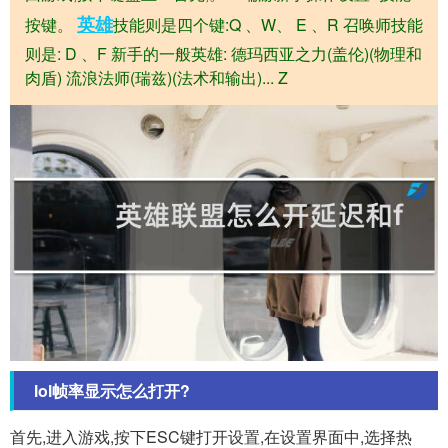
英雄
按键。
技能则是四个键:Q 、W、 E 、R 召唤师技能
则是: D 、F 新手的一般英雄: 德玛西亚之力(盖伦)(物理和
肉盾) 流浪法师(瑞兹)(法术和输出)... Z
lol帧率显示怎么打开?
首先,进入游戏,按下ESC键打开设置,在设置界面中,选择热