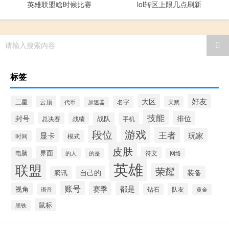
英雄联盟啥时候比赛
lol转区上限几点刷新
请输入搜索内容
标签
大区
好友
三星
云顶
名字
代币
天赋
加速器
技能
排位
封号
总决赛
战绩
战队
手机
游戏
段位
王者
显卡
玩家
模式
时间
皮肤
界面
符文
电脑
的人
的是
网络
英雄
联盟
荣耀
自己的
装备
腾讯
账号
赛季
都是
视角
队友
语音
钻石
黄金
鼠标
黑铁