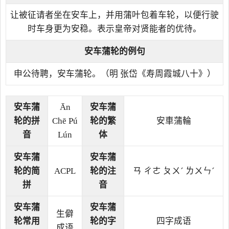
让被征请者坐在安车上，并用蒲叶包着车轮，以便行驶
时车身更为安稳。表示皇帝对贤能者的优待。
安车蒲轮的例句
申公待聘，安车蒲轮。（明 张岱《寿周霞城八十》）
安车蒲
Ān
安车蒲
轮的拼
Chē Pú
轮的繁
安車蒲輪
音
Lún
体
安车蒲
安车蒲
轮的简
ACPL
轮的注
ㄢ ㄔㄜ ㄆㄨˊ ㄌㄨㄣˊ
拼
音
安车蒲
安车蒲
生僻
轮常用
轮的字
四字成语
成语