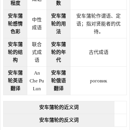
程度
数
安车蒲
安车蒲
安车蒲轮作谓语、定
中性
轮感情
轮的用
语；指对贤能者的优
成语
色彩
法
待。
安车蒲
联合
安车蒲
轮的结
式成
轮的年
古代成语
构
语
代
安车蒲
An
安车蒲
轮英语
Che Pu
轮俄语
роговик
翻译
Lun
翻译
安车蒲轮的近义词
安车蒲轮的反义词