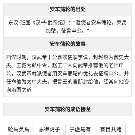
安车蒲轮的出处
东汉·班固《汉书·武帝纪》：“遣使者安车蒲轮，束帛
加壁，征鲁申公。”
安车蒲轮的故事
西汉时期，汉武帝十分喜欢儒家学说，封赵绾为御史大
夫、王臧为郎中令，赵王二人向武帝推荐他的老师申
公，汉武帝就派使者用安车蒲轮的优礼去征聘申公，并
任命他为太中大夫，把鲁王的官邸封给他，经常向他咨
询治国之道
安车蒲轮的成语接龙
轮焉奂焉
焉得虎子
子虚乌有
有目共睹