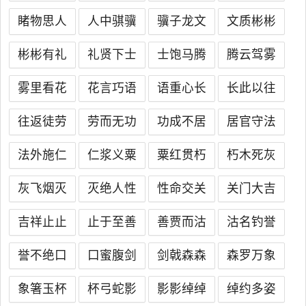
睹物思人
人中骐骥
骥子龙文
文质彬彬
彬彬有礼
礼贤下士
士饱马腾
腾云驾雾
雾里看花
花言巧语
语重心长
长此以往
往返徒劳
劳而无功
功成不居
居官守法
法外施仁
仁浆义粟
粟红贯朽
朽木死灰
灰飞烟灭
灭绝人性
性命交关
关门大吉
吉祥止止
止于至善
善贾而沽
沽名钓誉
誉不绝口
口蜜腹剑
剑戟森森
森罗万象
象箸玉杯
杯弓蛇影
影影绰绰
绰约多姿