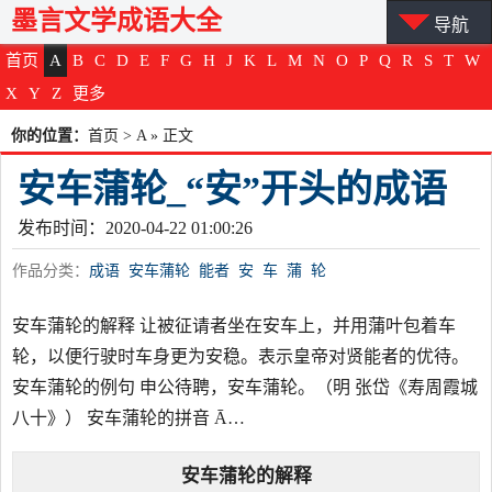
墨言文学成语大全
导航
首页
A
B
C
D
E
F
G
H
J
K
L
M
N
O
P
Q
R
S
T
W
X
Y
Z
更多
你的位置：
首页
>
A
» 正文
安车蒲轮_“安”开头的成语
发布时间：2020-04-22 01:00:26
作品分类：
成语
安车蒲轮
能者
安
车
蒲
轮
安车蒲轮的解释 让被征请者坐在安车上，并用蒲叶包着车
轮，以便行驶时车身更为安稳。表示皇帝对贤能者的优待。
安车蒲轮的例句 申公待聘，安车蒲轮。（明 张岱《寿周霞城
八十》） 安车蒲轮的拼音 Ā…
安车蒲轮
的解释