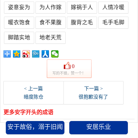
姿意妄为
为人作嫁
嫁祸于人
人情冷暖
暖衣饱食
食不果腹
腹背之毛
毛手毛脚
脚踏实地
地老天荒
0
写的不错，赞一个！
< 上一篇
下一篇 >
暗度陈仓
很抱歉没有了
更多安字开头的成语
安于故俗，溺于旧闻
安居乐业