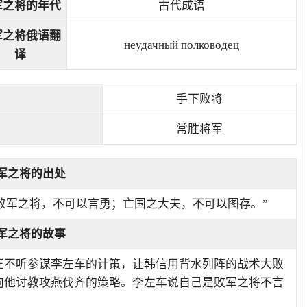
军之将的年代
古代成语
军之将俄语翻
неудачный полководец
译
手下败将
常胜将军
军之将的出处
闻败军之将，不可以言勇；亡国之大夫，不可以图存。”
军之将的故事
王不听参谋李左车的计策，让韩信用背水列阵的战术大败
向他讨教攻燕伐齐的策略。李左车说自己是败军之将不言