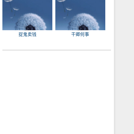
捉鬼卖钱
干卿何事