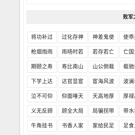
败军
将功补过
过化存神
神差鬼使
使乖
枪烟炮雨
雨旸时若
若存若亡
亡国
期颐之寿
寿比南山
山公倒载
载驰
下学上达
达官显宦
宦海风波
波澜
泣不可仰
仰面唾天
天高地厚
厚禄
义无反顾
顾全大局
局骗拐带
带水
牛角挂书
书香人家
家给民足
足食