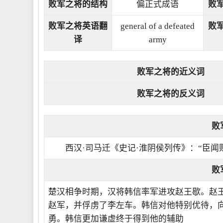
败军之将的结构
偏正式成语
败
败军之将英语翻
general of a defeated
败
译
army
败军之将的近义词
败军之将的反义词
败
西汉·司马迁《史记·淮阴侯列传》：“臣
败
楚汉相争时期，汉将韩信率军进攻赵王歇。赵
赵军，并俘虏了李左车。韩信对他特别优待，
勇。韩信更加谦虚终于得到他的辅助