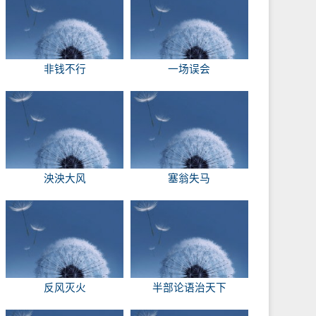
非钱不行
一场误会
泱泱大风
塞翁失马
反风灭火
半部论语治天下