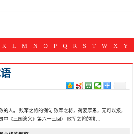
K
L
M
N
O
P
Q
R
S
T
W
X
Y
成语
败的人。 败军之将的例句 败军之将，荷蒙厚恩，无可以报，
贯中《三国演义》第六十三回） 败军之将的拼…