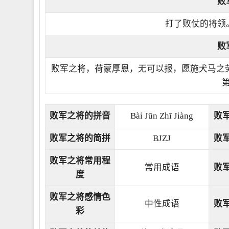
败
打了败仗的将领
败
败军之将，荷蒙厚恩，无可以报，愿施犬马之
败军之将的拼音
Bài Jūn Zhī Jiàng
败
败军之将的简拼
BJZJ
败
败军之将常用程
常用成语
败
度
败军之将感情色
中性成语
败
彩