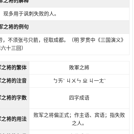
军之将
的解释
。现多用于讽刺失败的人。
军之将的例句
劳，不须张弓只箭，径取成都。（明 罗贯中《三国演义》
第六十三回）
军之将的繁体
敗軍之將
军之将的注音
ㄅㄞˋ ㄐㄨㄣ ㄓ ㄐ一ㄤˋ
军之将的字数
四字成语
败军之将偏正式；作主语、宾语；指失败
军之将的用法
之人。