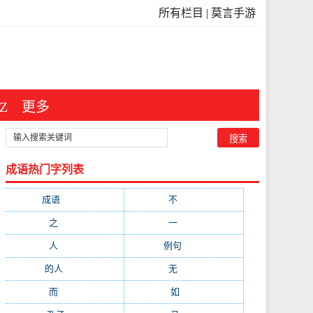
所有栏目
|
莫言手游
Z
更多
成语热门字列表
成语
(3546)
不
(371)
之
(298)
一
(209)
人
(181)
例句
(173)
的人
(150)
无
(123)
而
(103)
如
(93)