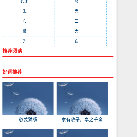
孔子
(89)
马
(88)
生
(87)
天
(87)
心
(85)
三
(81)
相
(73)
大
(72)
为
(71)
自
(70)
推荐阅读
好词推荐
敬姜犹绩
家有敝帚，享之千金