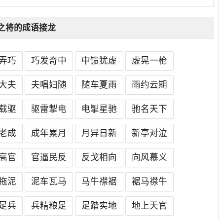
之将的成语接龙
弄巧
巧发奇中
中馈犹虚
虚晃一枪
大夫
夫唱妇随
随车夏雨
雨约云期
载驱
驱雷掣电
电掣星驰
驰名天下
老成
成年累月
月异日新
新亭对泣
高官
官逼民反
反戈相向
向风慕义
拖泥
泥车瓦马
马牛襟裾
裾马襟牛
足兵
兵精粮足
足踏实地
地上天官