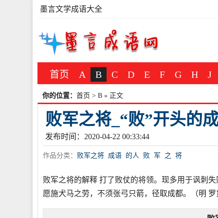
墨言文学成语大全
首页
A
B
C
D
E
F
G
H
J
你的位置：
首页
>
B
» 正文
败军之将_“败”开头的
发布时间：2020-04-22 00:33:44
作品分类：
败军之将
成语
的人
败
军
之
将
败军之将的解释 打了败仗的将领。现多用于讽刺失
愿施犬马之劳，不须张弓只箭，径取成都。（明 罗