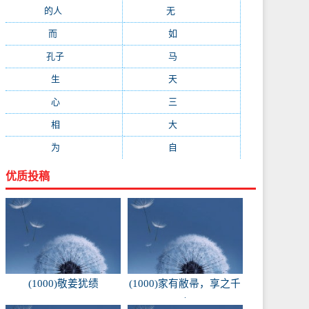
的人
(150)
无
(123)
而
(103)
如
(93)
孔子
(89)
马
(88)
生
(87)
天
(87)
心
(85)
三
(81)
相
(73)
大
(72)
为
(71)
自
(70)
优质投稿
(1000)敬姜犹绩
(1000)家有敝帚，享之千
金