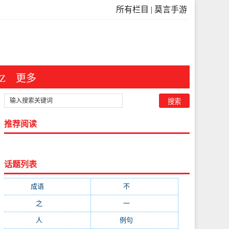
所有栏目
|
莫言手游
Z
更多
推荐阅读
话题列表
成语
(3546)
不
(371)
之
(298)
一
(209)
人
(181)
例句
(173)