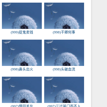
(999)捉鬼卖钱
(998)干卿何事
(998)鼻头出火
(998)头破血流
(997)情同羊左
(997)三过其门而不入