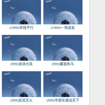
(1000)非钱不行
(1000)一场误会
(999)泱泱大风
(999)塞翁失马
(999)反风灭火
(999)半部论语治天下