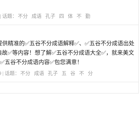
！
| 话题：
不分
成语
孔子
四
体
不
勤
道为您提供精准的✅五谷不分成语解释✅、✅五谷不分成语出处
典故✅等内容！想了解✅五谷不分成语大全✅，就来美文
✅五谷不分成语内容✅包您满意！
9
| 话题：
不分
成语
孔子
五
谷
不
分