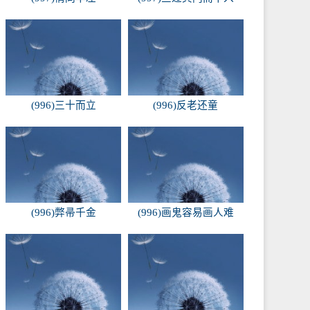
(996)三十而立
(996)反老还童
(996)弊帚千金
(996)画鬼容易画人难