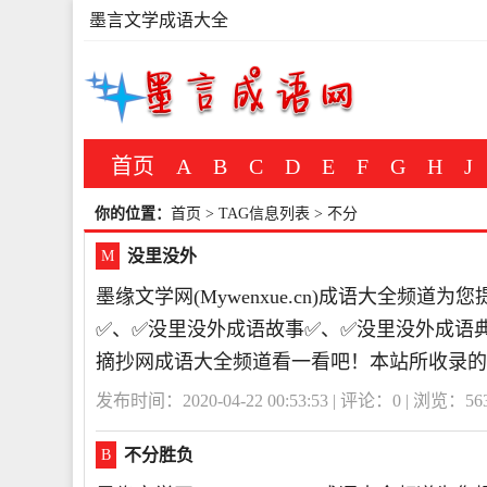
墨言文学成语大全
首页
A
B
C
D
E
F
G
H
J
你的位置：
首页
> TAG信息列表 > 不分
没里没外
M
墨缘文学网(Mywenxue.cn)成语大全频
✅、✅没里没外成语故事✅、✅没里没外成语
摘抄网成语大全频道看一看吧！本站所收录的
发布时间：2020-04-22 00:53:53 | 评论：
0
| 浏览：
56
不分胜负
B