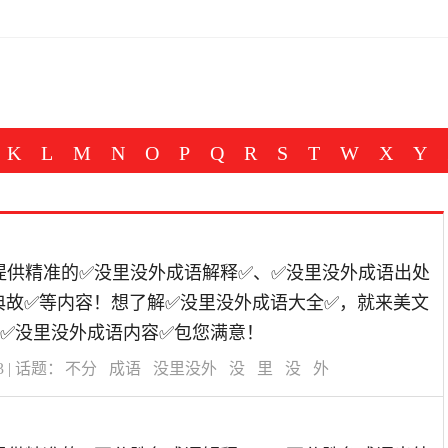
K
L
M
N
O
P
Q
R
S
T
W
X
Y
道为您提供精准的✅没里没外成语解释✅、✅没里没外成语出处
典故✅等内容！想了解✅没里没外成语大全✅，就来美文
✅没里没外成语内容✅包您满意！
3
| 话题：
不分
成语
没里没外
没
里
没
外