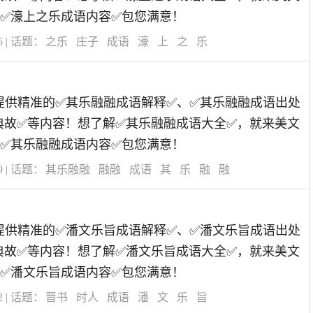
✅濠上之乐成语内容✅包您满意！
5
| 话题：
之乐
庄子
成语
濠
上
之
乐
道为您提供精准的✅其乐融融成语解释✅、✅其乐融融成语出处
典故✅等内容！想了解✅其乐融融成语大全✅，就来美文
✅其乐融融成语内容✅包您满意！
9
| 话题：
其乐融融
融融
成语
其
乐
融
融
道为您提供精准的✅潘文乐旨成语解释✅、✅潘文乐旨成语出处
典故✅等内容！想了解✅潘文乐旨成语大全✅，就来美文
✅潘文乐旨成语内容✅包您满意！
2
| 话题：
晋书
时人
成语
潘
文
乐
旨