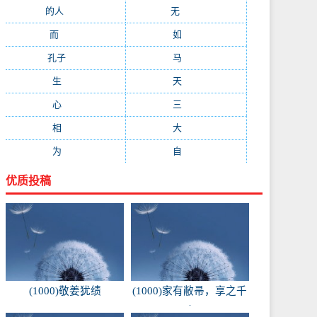
的人
(150)
无
(123)
而
(103)
如
(93)
孔子
(89)
马
(88)
生
(87)
天
(87)
心
(85)
三
(81)
相
(73)
大
(72)
为
(71)
自
(70)
优质投稿
(1000)敬姜犹绩
(1000)家有敝帚，享之千
金