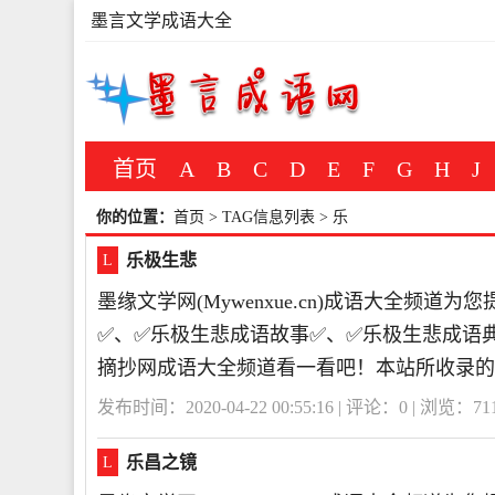
墨言文学成语大全
首页
A
B
C
D
E
F
G
H
J
你的位置：
首页
> TAG信息列表 > 乐
乐极生悲
L
墨缘文学网(Mywenxue.cn)成语大全频
✅、✅乐极生悲成语故事✅、✅乐极生悲成语
摘抄网成语大全频道看一看吧！本站所收录的
发布时间：2020-04-22 00:55:16 | 评论：
0
| 浏览：
71
乐昌之镜
L