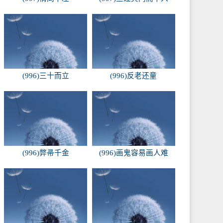
(996)三十而立
(996)反老还童
(996)弊帚千金
(996)画鬼容易画人难