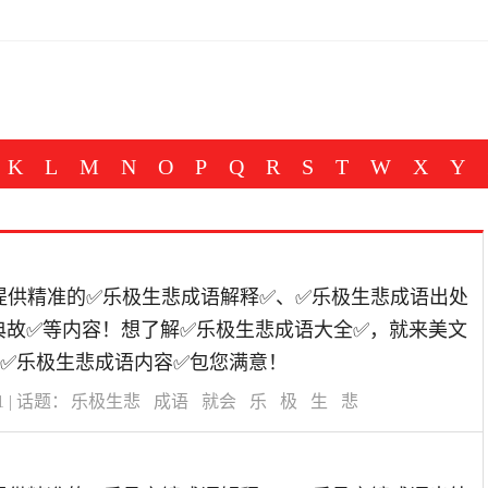
K
L
M
N
O
P
Q
R
S
T
W
X
Y
道为您提供精准的✅乐极生悲成语解释✅、✅乐极生悲成语出处
典故✅等内容！想了解✅乐极生悲成语大全✅，就来美文
✅乐极生悲成语内容✅包您满意！
1
| 话题：
乐极生悲
成语
就会
乐
极
生
悲