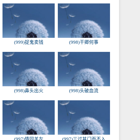
(999)捉鬼卖钱
(998)干卿何事
(998)鼻头出火
(998)头破血流
(997)情同羊左
(997)三过其门而不入