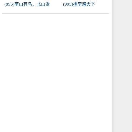
(995)南山有鸟，北山张
(995)桃李遍天下
罗