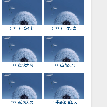
(1000)非钱不行
(1000)一场误会
(999)泱泱大风
(999)塞翁失马
(999)反风灭火
(999)半部论语治天下