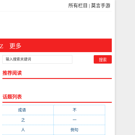
所有栏目
|
莫言手游
Z
更多
推荐阅读
话题列表
成语
(3546)
不
(371)
之
(298)
一
(209)
人
(181)
例句
(173)