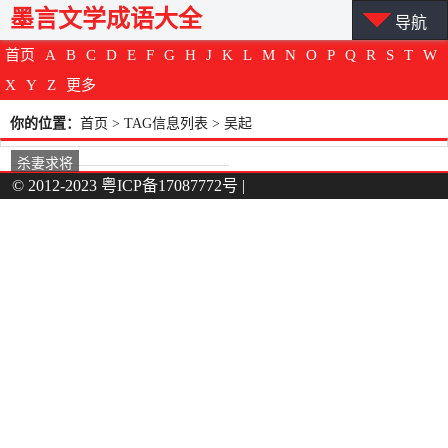
墨言文学成语大全
导航
首页
A
B
C
D
E
F
G
H
J
K
L
M
N
O
P
Q
R
S
T
W
X
Y
Z
更多
你的位置：
首页
> TAG信息列表 > 吴起
杀妻求将
© 2012-2023
粤ICP备17087772号
|