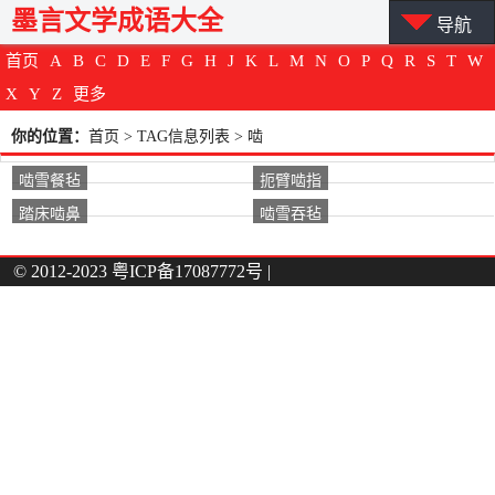
墨言文学成语大全
导航
首页
A
B
C
D
E
F
G
H
J
K
L
M
N
O
P
Q
R
S
T
W
X
Y
Z
更多
你的位置：
首页
> TAG信息列表 > 啮
啮雪餐毡
扼臂啮指
踏床啮鼻
啮雪吞毡
© 2012-2023
粤ICP备17087772号
|