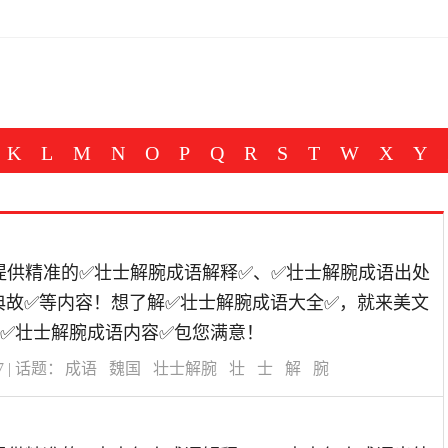
K
L
M
N
O
P
Q
R
S
T
W
X
Y
道为您提供精准的✅壮士解腕成语解释✅、✅壮士解腕成语出处
典故✅等内容！想了解✅壮士解腕成语大全✅，就来美文
✅壮士解腕成语内容✅包您满意！
7
| 话题：
成语
魏国
壮士解腕
壮
士
解
腕