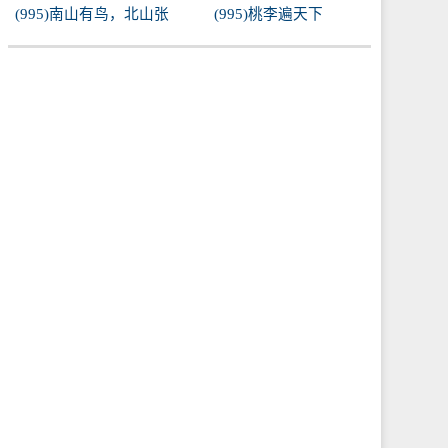
(995)南山有鸟，北山张
(995)桃李遍天下
罗