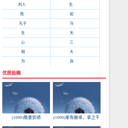
的人
(150)
无
(123)
而
(103)
如
(93)
孔子
(89)
马
(88)
生
(87)
天
(87)
心
(85)
三
(81)
相
(73)
大
(72)
为
(71)
自
(70)
优质投稿
(1000)敬姜犹绩
(1000)家有敝帚，享之千
金