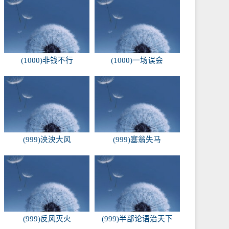
(1000)非钱不行
(1000)一场误会
(999)泱泱大风
(999)塞翁失马
(999)反风灭火
(999)半部论语治天下