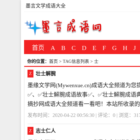
墨言文学成语大全
首页
A
B
C
D
E
F
G
H
J
你的位置：
首页
> TAG信息列表 > 士
壮士解腕
Z
墨缘文学网(Mywenxue.cn)成语大全频
✅、✅壮士解腕成语故事✅、✅壮士解腕成语
摘抄网成语大全频道看一看吧！本站所收录的
发布时间：2020-04-22 00:56:30 | 评论：
0
| 浏览：
31
志士仁人
Z