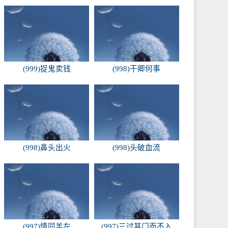
(999)捉鬼卖钱
(998)干卿何事
(998)鼻头出火
(998)头破血流
(997)情同羊左
(997)三过其门而不入