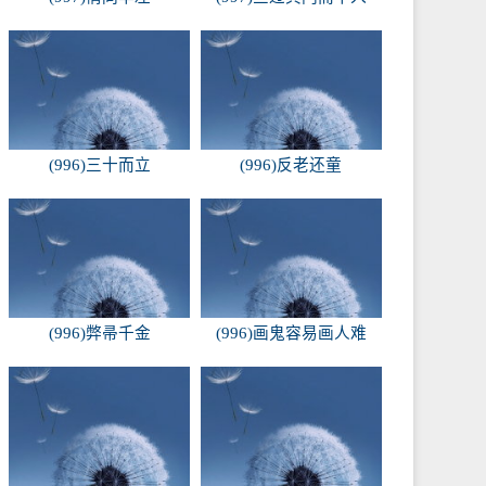
(996)三十而立
(996)反老还童
(996)弊帚千金
(996)画鬼容易画人难