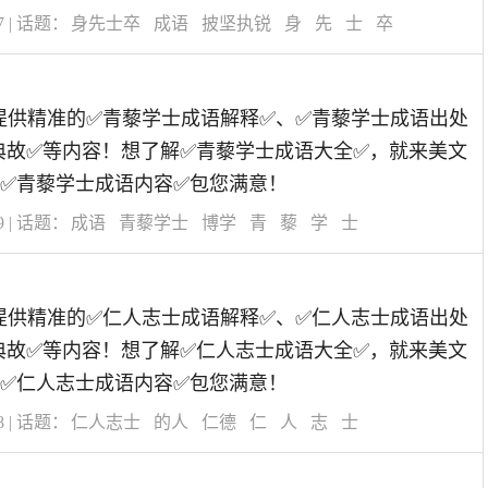
7
| 话题：
身先士卒
成语
披坚执锐
身
先
士
卒
道为您提供精准的✅青藜学士成语解释✅、✅青藜学士成语出处
典故✅等内容！想了解✅青藜学士成语大全✅，就来美文
✅青藜学士成语内容✅包您满意！
9
| 话题：
成语
青藜学士
博学
青
藜
学
士
道为您提供精准的✅仁人志士成语解释✅、✅仁人志士成语出处
典故✅等内容！想了解✅仁人志士成语大全✅，就来美文
✅仁人志士成语内容✅包您满意！
8
| 话题：
仁人志士
的人
仁德
仁
人
志
士