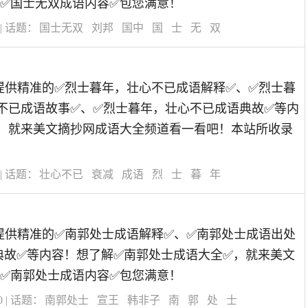
✅国士无双成语内容✅包您满意！
| 话题：
国士无双
刘邦
国中
国
士
无
双
道为您提供精准的✅烈士暮年，壮心不已成语解释✅、✅烈士暮
不已成语故事✅、✅烈士暮年，壮心不已成语典故✅等内
，就来美文摘抄网成语大全频道看一看吧！本站所收录
！
| 话题：
壮心不已
衰减
成语
烈
士
暮
年
道为您提供精准的✅南郭处士成语解释✅、✅南郭处士成语出处
典故✅等内容！想了解✅南郭处士成语大全✅，就来美文
✅南郭处士成语内容✅包您满意！
0
| 话题：
南郭处士
宣王
韩非子
南
郭
处
士