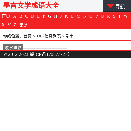
墨言文学成语大全
导航
首页
A
B
C
D
E
F
G
H
J
K
L
M
N
O
P
Q
R
S
T
W
X
Y
Z
更多
你的位置：
首页
> TAG信息列表 > 引申
覆水难收
© 2012-2023
粤ICP备17087772号
|