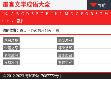
墨言文学成语大全
导航
首页
A
B
C
D
E
F
G
H
J
K
L
M
N
O
P
Q
R
S
T
W
X
Y
Z
更多
你的位置：
首页
> TAG信息列表 > 怒
众怒难犯
怒发冲冠
雷霆之怒
嬉笑怒骂
老羞成怒
金刚怒目
发怒冲冠
怒蛙可式
© 2012-2023
粤ICP备17087772号
|