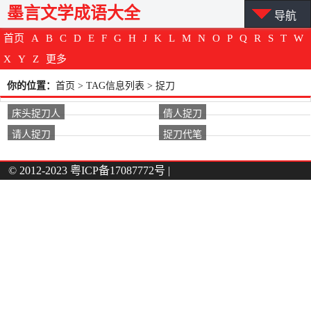
墨言文学成语大全
导航
首页
A
B
C
D
E
F
G
H
J
K
L
M
N
O
P
Q
R
S
T
W
X
Y
Z
更多
你的位置：
首页
> TAG信息列表 > 捉刀
床头捉刀人
倩人捉刀
请人捉刀
捉刀代笔
© 2012-2023
粤ICP备17087772号
|