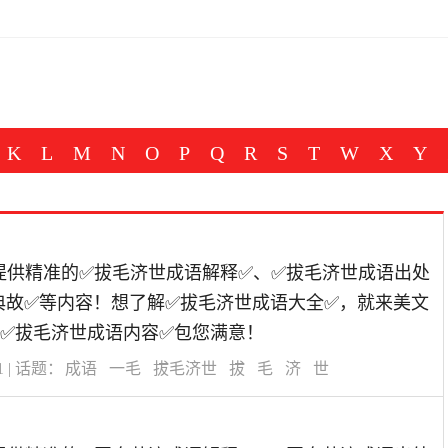
K
L
M
N
O
P
Q
R
S
T
W
X
Y
道为您提供精准的✅拔毛济世成语解释✅、✅拔毛济世成语出处
典故✅等内容！想了解✅拔毛济世成语大全✅，就来美文
✅拔毛济世成语内容✅包您满意！
1
| 话题：
成语
一毛
拔毛济世
拔
毛
济
世