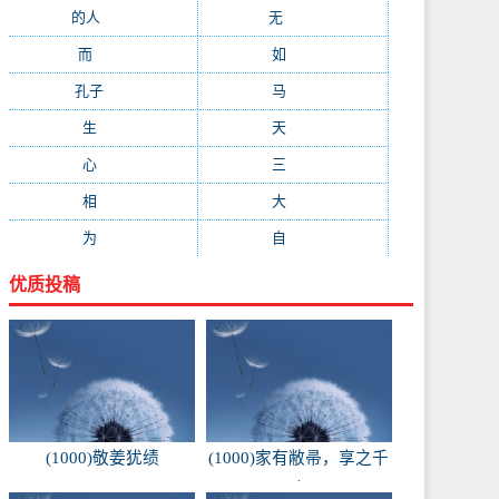
的人
(150)
无
(123)
而
(103)
如
(93)
孔子
(89)
马
(88)
生
(87)
天
(87)
心
(85)
三
(81)
相
(73)
大
(72)
为
(71)
自
(70)
优质投稿
(1000)敬姜犹绩
(1000)家有敝帚，享之千
金