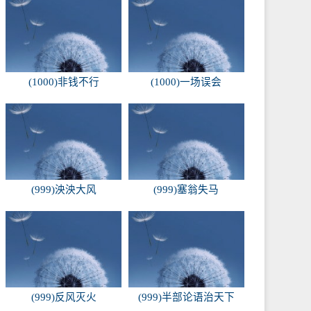
(1000)非钱不行
(1000)一场误会
(999)泱泱大风
(999)塞翁失马
(999)反风灭火
(999)半部论语治天下