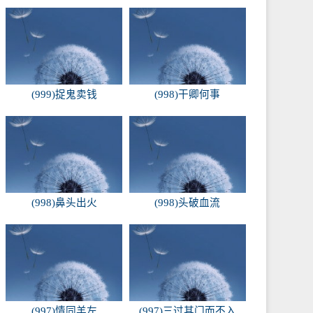
(999)捉鬼卖钱
(998)干卿何事
(998)鼻头出火
(998)头破血流
(997)情同羊左
(997)三过其门而不入