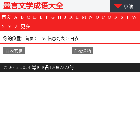
墨言文学成语大全
导航
首页
A
B
C
D
E
F
G
H
J
K
L
M
N
O
P
Q
R
S
T
W
X
Y
Z
更多
你的位置：
首页
> TAG信息列表 > 白衣
白衣苍狗
白衣送酒
© 2012-2023
粤ICP备17087772号
|