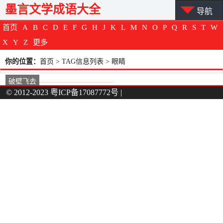
墨言文学成语大全
导航
首页
A
B
C
D
E
F
G
H
J
K
L
M
N
O
P
Q
R
S
T
W
X
Y
Z
更多
你的位置：
首页
> TAG信息列表 > 眼睛
破壁飞去
© 2012-2023
粤ICP备17087772号
|