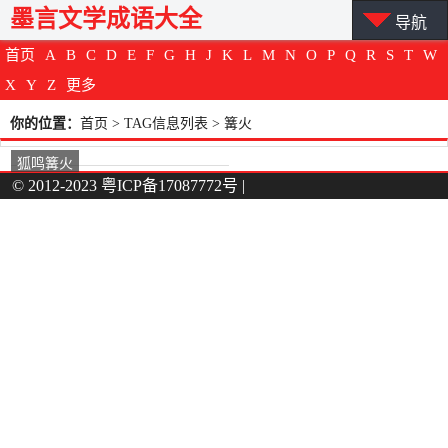
墨言文学成语大全
导航
首页
A
B
C
D
E
F
G
H
J
K
L
M
N
O
P
Q
R
S
T
W
X
Y
Z
更多
你的位置：
首页
> TAG信息列表 > 篝火
狐鸣篝火
© 2012-2023
粤ICP备17087772号
|