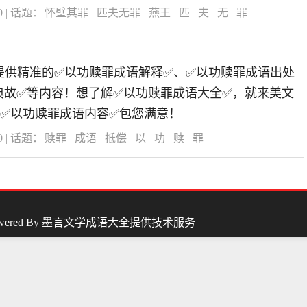
0
| 话题：
怀璧其罪
匹夫无罪
燕王
匹
夫
无
罪
道为您提供精准的✅以功赎罪成语解释✅、✅以功赎罪成语出处
典故✅等内容！想了解✅以功赎罪成语大全✅，就来美文
✅以功赎罪成语内容✅包您满意！
0
| 话题：
赎罪
成语
抵偿
以
功
赎
罪
wered By
墨言文学成语大全
提供技术服务