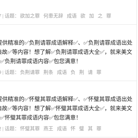
！
7
| 话题：
欲加之罪
何患无辞
成语
欲
加
之
罪
道为您提供精准的✅负荆请罪成语解释✅、✅负荆请罪成语出处
典故✅等内容！想了解✅负荆请罪成语大全✅，就来美文
✅负荆请罪成语内容✅包您满意！
9
| 话题：
负荆请罪
荆条
成语
负
荆
请
罪
道为您提供精准的✅怀璧其罪成语解释✅、✅怀璧其罪成语出处
典故✅等内容！想了解✅怀璧其罪成语大全✅，就来美文
✅怀璧其罪成语内容✅包您满意！
2
| 话题：
怀璧其罪
燕王
成语
怀
璧
其
罪