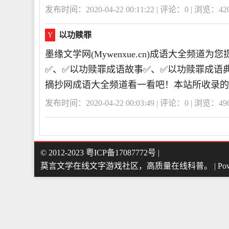
发布时间：2020-04-22 00:11:22 | 评论：
0
| 浏览：
42
以功赎罪
Y
墨缘文学网(Mywenxue.cn)成语大全频
✅、✅以功赎罪成语故事✅、✅以功赎罪成语
摘抄网成语大全频道看一看吧！本站所收录的
发布时间：2020-04-22 00:03:49 | 评论：
0
| 浏览：
49
© 2012-2023
粤ICP备17087772号
|
莫言文学在线文字游戏社区，高质量在线科普
。
| Po