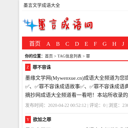
墨言文学成语大全
首页
A
B
C
D
E
F
G
H
J
你的位置：
首页
> TAG信息列表 > 罪
罪不容诛
Z
墨缘文学网(Mywenxue.cn)成语大全频
✅、✅罪不容诛成语故事✅、✅罪不容诛成语
摘抄网成语大全频道看一看吧！本站所收录的
发布时间：2020-04-22 00:52:12 | 评论：
0
| 浏览：
23
欲加之罪
Y