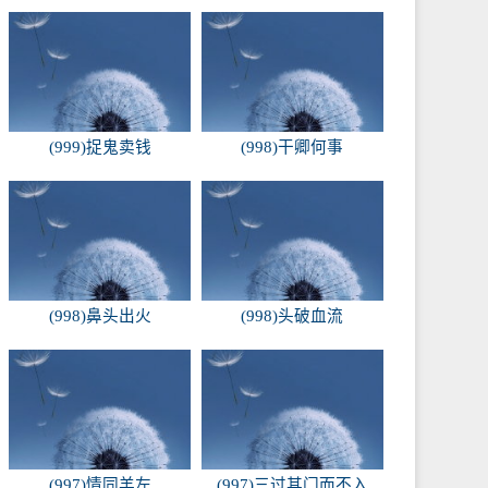
(999)捉鬼卖钱
(998)干卿何事
(998)鼻头出火
(998)头破血流
(997)情同羊左
(997)三过其门而不入