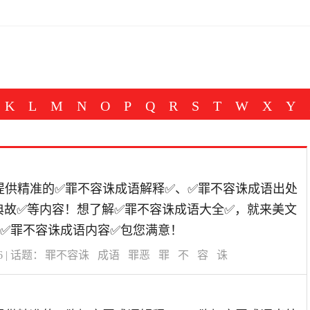
K
L
M
N
O
P
Q
R
S
T
W
X
Y
道为您提供精准的✅罪不容诛成语解释✅、✅罪不容诛成语出处
典故✅等内容！想了解✅罪不容诛成语大全✅，就来美文
✅罪不容诛成语内容✅包您满意！
6
| 话题：
罪不容诛
成语
罪恶
罪
不
容
诛