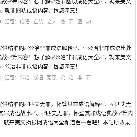
典故✅等内容！想了解✅戴罪图功成语大全✅，就来美文
✅戴罪图功成语内容✅包您满意！
4
| 话题：
成语
宣统
之人
戴
罪
图
功
道为您提供精准的✅公冶非罪成语解释✅、✅公冶非罪成语出处
典故✅等内容！想了解✅公冶非罪成语大全✅，就来美文
✅公冶非罪成语内容✅包您满意！
0
| 话题：
公冶
成语
蒙冤
公
冶
非
罪
道为您提供精准的✅匹夫无罪，怀璧其罪成语解释✅、✅匹夫无
其罪成语故事✅、✅匹夫无罪，怀璧其罪成语典故✅等内
，就来美文摘抄网成语大全频道看一看吧！本站所收录
！