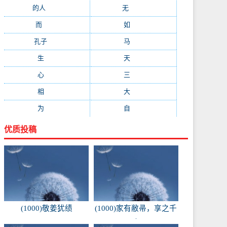
的人
(150)
无
(123)
而
(103)
如
(93)
孔子
(89)
马
(88)
生
(87)
天
(87)
心
(85)
三
(81)
相
(73)
大
(72)
为
(71)
自
(70)
优质投稿
(1000)敬姜犹绩
(1000)家有敝帚，享之千
金