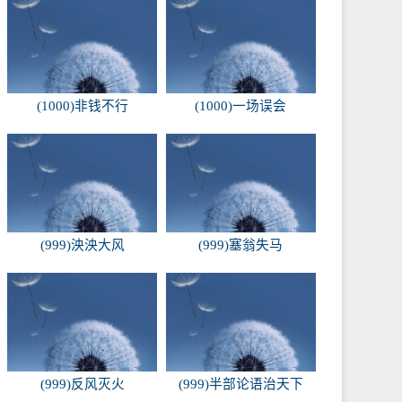
(1000)非钱不行
(1000)一场误会
(999)泱泱大风
(999)塞翁失马
(999)反风灭火
(999)半部论语治天下