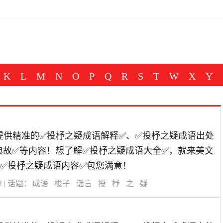
K
L
M
N
O
P
Q
R
S
T
W
X
Y
道为您提供精准的✅投杼之疑成语解释✅、✅投杼之疑成语出处
典故✅等内容！想了解✅投杼之疑成语大全✅，就来美文
✅投杼之疑成语内容✅包您满意！
2
| 话题：
成语
梭子
谣言
投
杼
之
疑