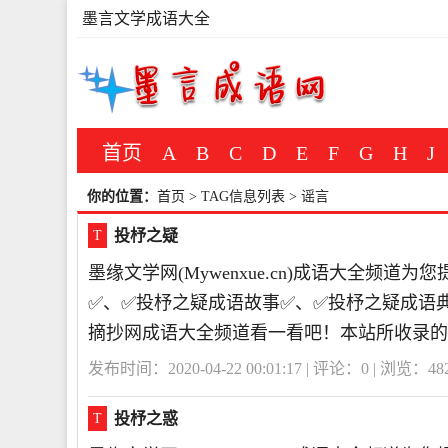
墨言文学成语大全
首页
A
B
C
D
E
F
G
H
J
你的位置：
首页
> TAG信息列表 > 谣言
投杼之疑
T
墨缘文学网(Mywenxue.cn)成语大全频
✅、✅投杼之疑成语故事✅、✅投杼之疑成语
摘抄网成语大全频道看一看吧！本站所收录的
发布时间：2020-04-22 00:01:17 | 评论：
0
| 浏览：
48
投杼之惑
T