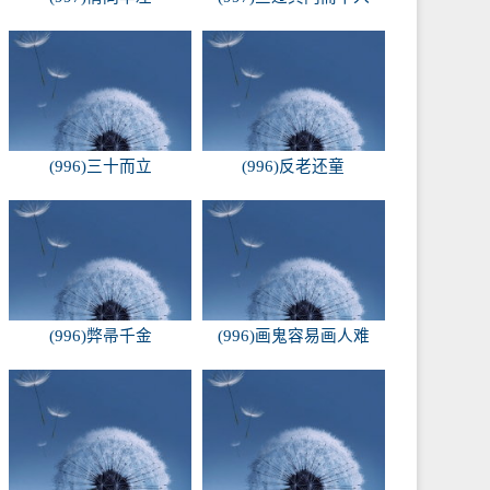
(996)三十而立
(996)反老还童
(996)弊帚千金
(996)画鬼容易画人难