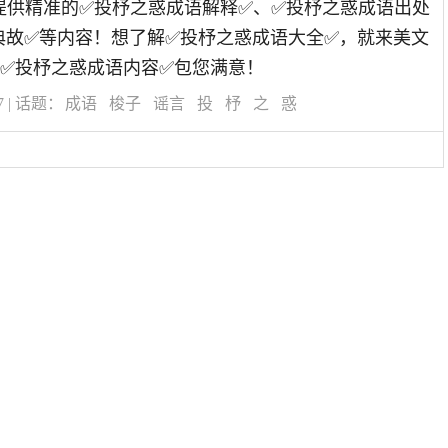
道为您提供精准的✅投杼之惑成语解释✅、✅投杼之惑成语出处
典故✅等内容！想了解✅投杼之惑成语大全✅，就来美文
✅投杼之惑成语内容✅包您满意！
7
| 话题：
成语
梭子
谣言
投
杼
之
惑