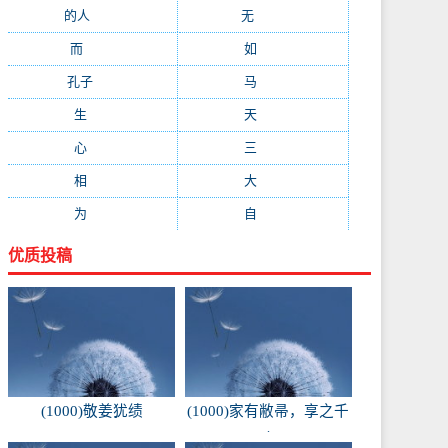
的人
(150)
无
(123)
而
(103)
如
(93)
孔子
(89)
马
(88)
生
(87)
天
(87)
心
(85)
三
(81)
相
(73)
大
(72)
为
(71)
自
(70)
优质投稿
(1000)敬姜犹绩
(1000)家有敝帚，享之千
金