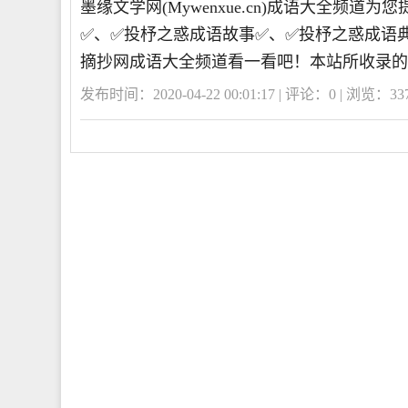
墨缘文学网(Mywenxue.cn)成语大全频
✅、✅投杼之惑成语故事✅、✅投杼之惑成语
摘抄网成语大全频道看一看吧！本站所收录的
发布时间：2020-04-22 00:01:17 | 评论：
0
| 浏览：
33