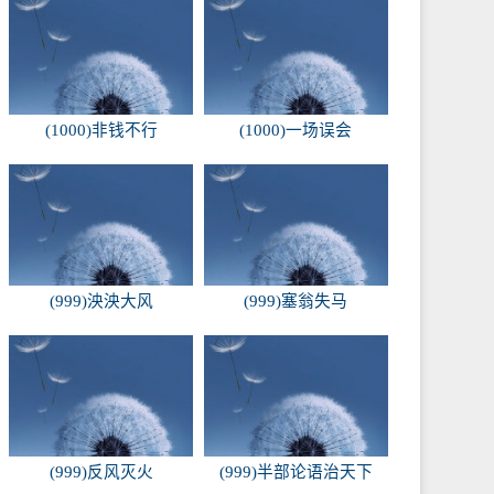
(1000)非钱不行
(1000)一场误会
(999)泱泱大风
(999)塞翁失马
(999)反风灭火
(999)半部论语治天下