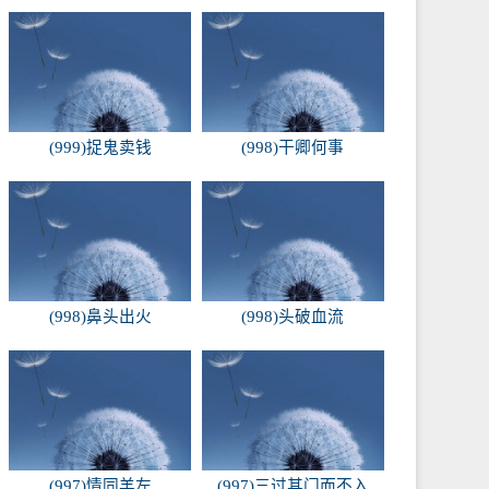
(999)捉鬼卖钱
(998)干卿何事
(998)鼻头出火
(998)头破血流
(997)情同羊左
(997)三过其门而不入