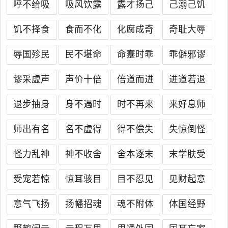
呼不给吸
吸风饮露
露才扬己
己溺己饥
饥不择食
食而不化
化腐成奇
奇耻大辱
辱国殄民
民不堪命
命蹇时乖
乖僻邪谬
谬采虚声
声价十倍
倍道而进
进道若退
退步抽身
身不遇时
时不再来
来好息师
师出有名
名不虚得
得不偿失
失惊倒怪
怪力乱神
神不收舍
舍本逐末
末学肤受
受宠若惊
惊耳骇目
目不忍见
见财起意
意气飞扬
扬幡招魂
魂不附体
体国经野