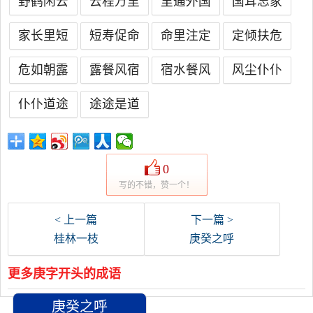
野鹤闲云
云程万里
里通外国
国耳忘家
家长里短
短寿促命
命里注定
定倾扶危
危如朝露
露餐风宿
宿水餐风
风尘仆仆
仆仆道途
途途是道
0
写的不错，赞一个！
< 上一篇
下一篇 >
桂林一枝
庚癸之呼
更多庚字开头的成语
庚癸之呼