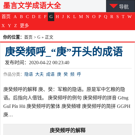
墨言文学成语大全
导航
首页
A
B
C
D
E
F
G
H
J
K
L
M
N
O
P
Q
R
S
T
W
X
Y
Z
更多
你的位置：
首页
>
G
» 正文
庚癸频呼_“庚”开头的成语
发布时间：2020-04-22 00:23:40
作品分类：
隐语
大夫
成语
庚
癸
频
呼
庚癸频呼的解释 庚、癸：军粮的隐语。原是军中乞粮的隐
语。后指向人借钱。 庚癸频呼的例句 庚癸频呼的拼音 Gēng
Guǐ Pín Hū 庚癸频呼的繁体 庚癸頻嘑 庚癸频呼的简拼 GGPH
庚…
庚癸频呼
的解释