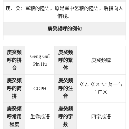
庚、癸：军粮的隐语。原是军中乞粮的隐语。后指向人
借钱。
庚癸频呼的例句
庚癸频
庚癸频
Gēng Guǐ
呼的拼
呼的繁
庚癸頻嘑
Pín Hū
音
体
庚癸频
庚癸频
ㄍㄥ ㄍㄨㄟˇ ㄆ一ㄣ
呼的简
GGPH
呼的注
ˊ ㄏㄨ
拼
音
庚癸频
庚癸频
呼常用
生僻成语
呼的字
四字成语
程度
数