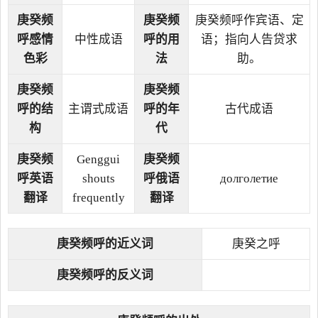
庚癸频
庚癸频
庚癸频呼作宾语、定
呼感情
中性成语
呼的用
语；指向人告贷求
色彩
法
助。
庚癸频
庚癸频
呼的结
主谓式成语
呼的年
古代成语
构
代
庚癸频
Genggui
庚癸频
呼英语
shouts
呼俄语
долголетие
翻译
frequently
翻译
庚癸频呼的近义词
庚癸之呼
庚癸频呼的反义词