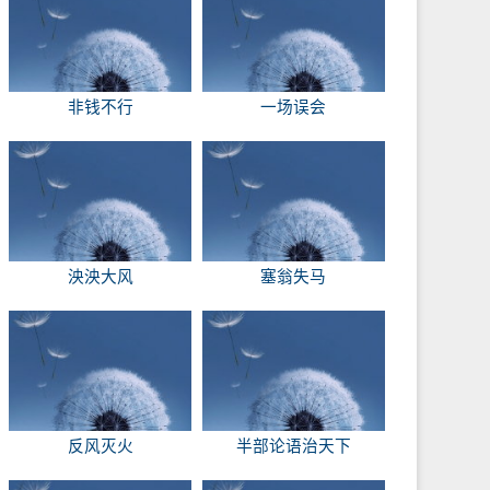
非钱不行
一场误会
泱泱大风
塞翁失马
反风灭火
半部论语治天下