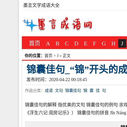
墨言文学成语大全
首页
A
B
C
D
E
F
G
H
J
你的位置：
首页
>
J
» 正文
锦囊佳句_“锦”开头的
发布时间：2020-04-22 00:18:45
作品分类：
成语
文句
锦囊佳句
锦
囊
佳
句
锦囊佳句的解释 指优美的文句 锦囊佳句的例句 余
《浮生六记 闺房记乐》） 锦囊佳句的拼音 Jǐn Náng J