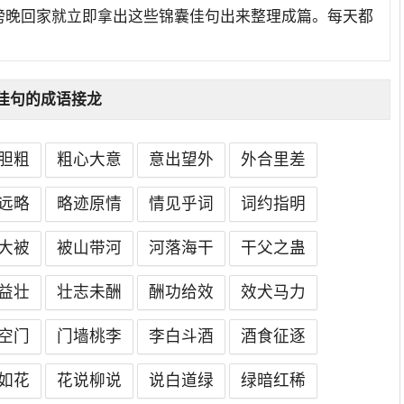
傍晚回家就立即拿出这些锦囊佳句出来整理成篇。每天都
佳句的成语接龙
胆粗
粗心大意
意出望外
外合里差
远略
略迹原情
情见乎词
词约指明
大被
被山带河
河落海干
干父之蛊
益壮
壮志未酬
酬功给效
效犬马力
空门
门墙桃李
李白斗酒
酒食征逐
如花
花说柳说
说白道绿
绿暗红稀