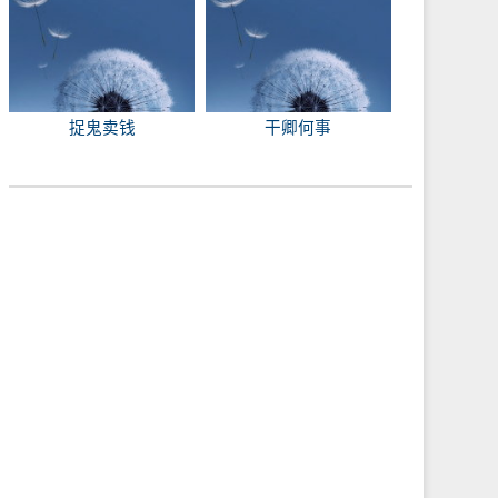
捉鬼卖钱
干卿何事