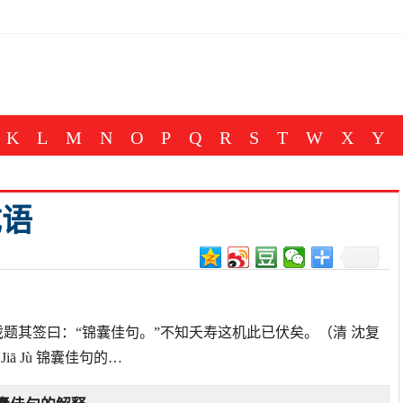
K
L
M
N
O
P
Q
R
S
T
W
X
Y
成语
戏题其签曰：“锦囊佳句。”不知夭寿这机此已伏矣。（清 沈复
iā Jù 锦囊佳句的…