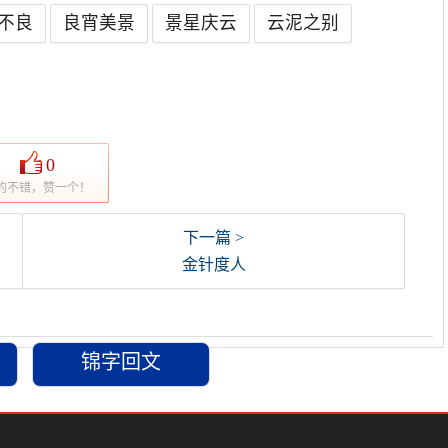
不良
良宵美景
景星庆云
云泥之别
0
的不错，赞一个！
下一篇 >
金针度人
锦字回文