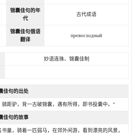
锦囊佳句的年
古代成语
代
锦囊佳句俄语
превосходный
翻译
妙语连珠、锦囊佳制
囊佳句的出处
，骑距驴，背一古破锦囊，遇有所得，即书投囊中。”
囊佳句的故事
名书童，骑着一匹弱马，在郊外闲游，看到漂亮的风景，