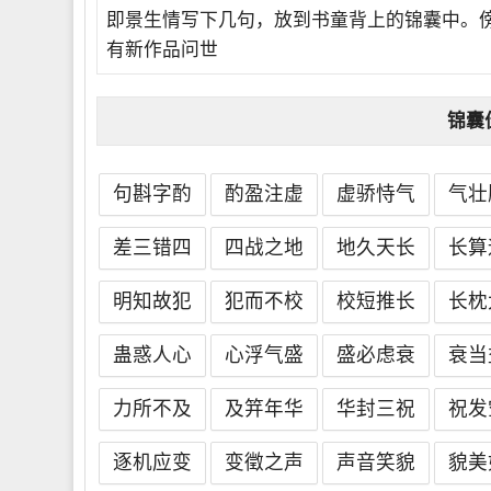
即景生情写下几句，放到书童背上的锦囊中。
有新作品问世
锦囊
句斟字酌
酌盈注虚
虚骄恃气
气壮
差三错四
四战之地
地久天长
长算
明知故犯
犯而不校
校短推长
长枕
蛊惑人心
心浮气盛
盛必虑衰
衰当
力所不及
及笄年华
华封三祝
祝发
逐机应变
变徵之声
声音笑貌
貌美