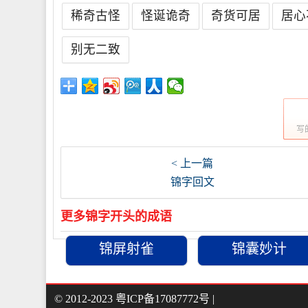
稀奇古怪
怪诞诡奇
奇货可居
居心
别无二致
写
< 上一篇
锦字回文
更多锦字开头的成语
锦屏射雀
锦囊妙计
© 2012-2023
粤ICP备17087772号
|