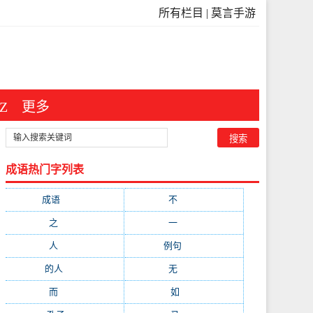
所有栏目
|
莫言手游
Z
更多
成语热门字列表
成语
(3546)
不
(371)
之
(298)
一
(209)
人
(181)
例句
(173)
的人
(150)
无
(123)
而
(103)
如
(93)