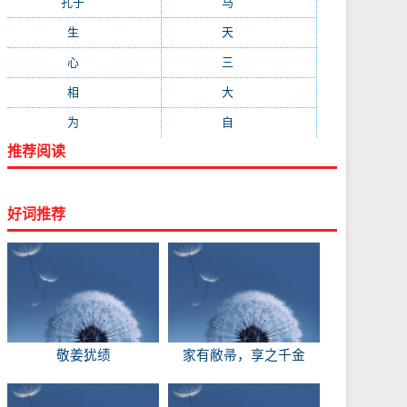
孔子
(89)
马
(88)
生
(87)
天
(87)
心
(85)
三
(81)
相
(73)
大
(72)
为
(71)
自
(70)
推荐阅读
好词推荐
敬姜犹绩
家有敝帚，享之千金