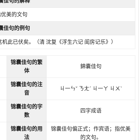
囊佳句
的解释
指优美的文句
囊佳句的例句
这机此已伏矣。（清 沈复《浮生六记 闺房记乐》）
锦囊佳句的繁
錦囊佳句
体
锦囊佳句的注
ㄐ一ㄣˇ ㄋㄤˊ ㄐ一ㄚ ㄐㄨˋ
音
锦囊佳句的字
四字成语
数
锦囊佳句的用
锦囊佳句偏正式；作宾语；指优美
法
的文句。