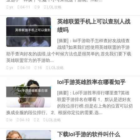
yx
04-11
9
LOL攻略
英雄联盟手机上可以查别人战
绩吗
[摘要]：lol手游助手怎样查好友战绩查
战绩?如果我们想使用英雄联盟的手游
助手查询好友的战绩,这个时候方法也是很简单的,首先我们要下载
英雄联盟官方的手游助...
yx
04-10
16
LOL攻略
lol手游英雄胜率在哪看知乎
[摘要]：Lol手游胜率排行哪里查?英雄
联盟手游排名在哪看 1、默认是进好友
的段位排行榜,但是右上角的位置可以切
换成全服的段位排行。 2、根据你定位的需要,选...
lo
04-10
2
LOL攻略
下载lol手游的软件叫什么