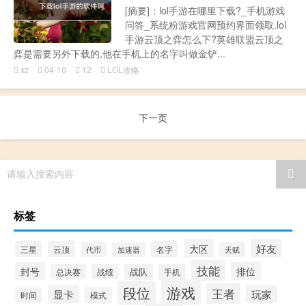
[摘要]：lol手游在哪里下载?_手机游戏
问答_系统粉游戏官网预约界面领取.lol
手游云顶之弈怎么下?英雄联盟云顶之
弈是需要另外下载的,他在手机上的名字叫做金铲...
xz
04-10
12
LOL攻略
下一页
请输入搜索内容
标签
大区
好友
三星
云顶
名字
代币
天赋
加速器
技能
排位
封号
总决赛
战绩
战队
手机
游戏
段位
王者
显卡
玩家
模式
时间