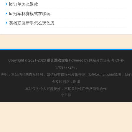
lol订单怎么退款
lol冠军杯赛模式在哪玩
英雄联盟新手怎么玩佐恩
Copyright © 2021-2023
墨言游戏攻略
Powered by
网站分类目录
粤ICP备
17087772号
.
声明：本站内容来自互联网，如信息有错误可发邮件到f_fb@foxmail.com说明，我们
会及时纠正，谢谢
本站仅为个人兴趣爱好，不接盈利性广告及商业合作
小男孩