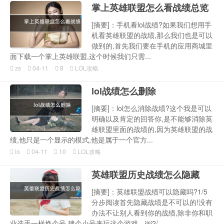
掌上英雄联盟怎么看战绩总览
[摘要]：手机看lol战绩?如果我们想用手
机看英雄联盟的战绩,那么我们也是可以
做到的,首先我们要在手机的应用商城里
面下载一个掌上英雄联盟,这个时候我们只需...
zs
04-11
8
LOL攻略
lol战绩怎么删除
[摘要]：lol怎么消除战绩?这个我是可以
明确以及肯定的回答你,是不能够消除英
雄联盟里面的战绩的,因为英雄联盟的战
绩,他只是一个显示的模式,他是属于一个官方...
lo
04-11
10
LOL攻略
英雄联盟历史战绩怎么隐藏
[摘要]：英雄联盟战绩可以隐藏吗?1/5
分步阅读首先隐藏战绩是不可以的!没有
办法不让别人看到你的战绩,除非你和职
业选手一样换个号,建个小号来玩这个游戏。￼2/...