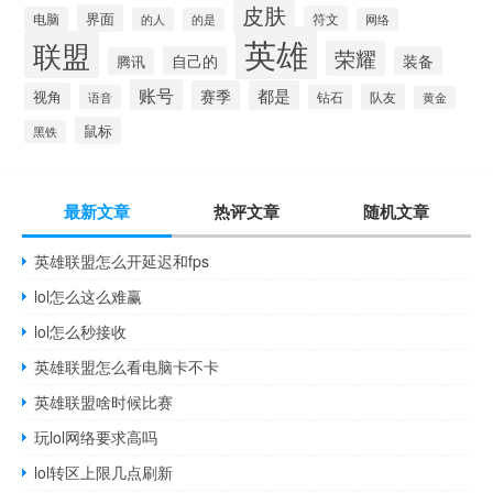
皮肤
界面
符文
电脑
的人
的是
网络
英雄
联盟
荣耀
自己的
装备
腾讯
账号
赛季
都是
视角
队友
语音
钻石
黄金
鼠标
黑铁
最新文章
热评文章
随机文章
英雄联盟怎么开延迟和fps
lol怎么这么难赢
lol怎么秒接收
英雄联盟怎么看电脑卡不卡
英雄联盟啥时候比赛
玩lol网络要求高吗
lol转区上限几点刷新