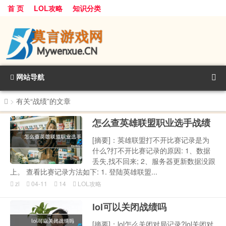
首 页
LOL攻略
知识分类
网站导航
>
有关“战绩”的文章
怎么查英雄联盟职业选手战绩
[摘要]：英雄联盟打不开比赛记录是为
什么?打不开比赛记录的原因: 1、数据
丢失,找不回来; 2、服务器更新数据没跟
上。 查看比赛记录方法如下: 1. 登陆英雄联盟...
zl
04-11
14
LOL攻略
lol可以关闭战绩吗
[摘要]：lol怎么关闭对局记录?lol关闭对