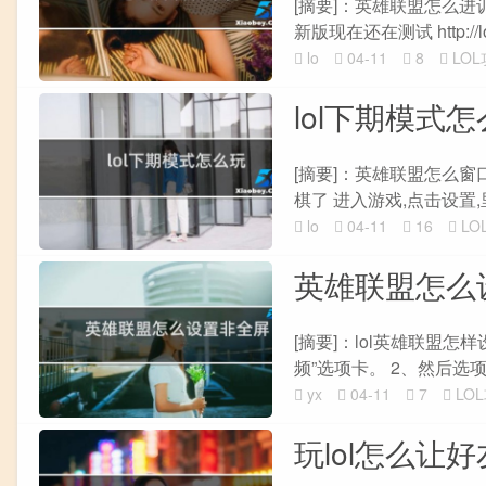
[摘要]：英雄联盟怎么
新版现在还在测试 http://lol.q
lo
04-11
8
LO
lol下期模式
[摘要]：英雄联盟怎么窗
棋了 进入游戏,点击设置,
lo
04-11
16
LO
英雄联盟怎么
[摘要]：lol英雄联盟
频”选项卡。 2、然后选
yx
04-11
7
LO
玩lol怎么让好