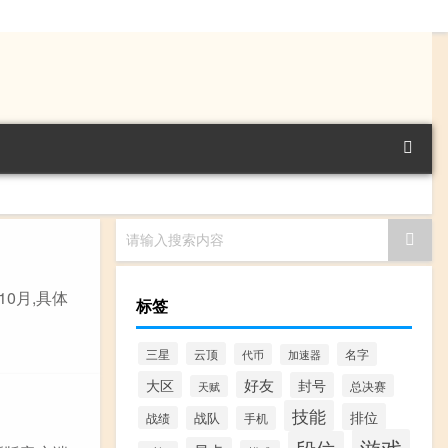
请输入搜索内容
10月,具体
标签
三星
云顶
名字
代币
加速器
大区
好友
封号
总决赛
天赋
技能
排位
战绩
战队
手机
游戏