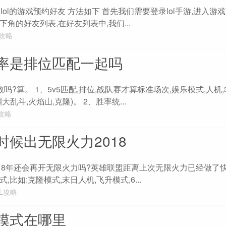
友?lol的游戏预约好友 方法如下 首先我们需要登录lol手游,进入游
角的好友列表,在好友列表中,我们...
L攻略
胜率是排位匹配一起吗
场数吗?算。 1、5v5匹配,排位,战队赛才算标准场次,娱乐模式,人机,
乱斗,火焰山,克隆)。 2、胜率统...
L攻略
候出无限火力2018
018年还会再开无限火力吗?英雄联盟距离上次无限火力已经做了快
比如:克隆模式,末日人机,飞升模式,6...
OL攻略
模式在哪里