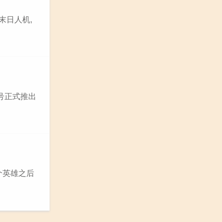
末日人机,
0号正式推出
个英雄之后