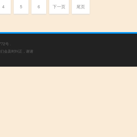
4
5
6
下一页
尾页
772号
.
，我们会及时纠正，谢谢