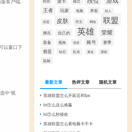
段位
显卡
版客户端,
模式
时间
王者
玩家
界面
电脑
的人
联盟
皮肤
符文
的是
网络
英雄
荣耀
自己的
腾讯
账号
赛季
装备
视角
语音
就可以窗口下
都是
队友
钻石
黄金
黑铁
鼠标
最新文章
热评文章
随机文章
选中“视
英雄联盟怎么开延迟和fps
lol怎么这么难赢
lol怎么秒接收
英雄联盟怎么看电脑卡不卡