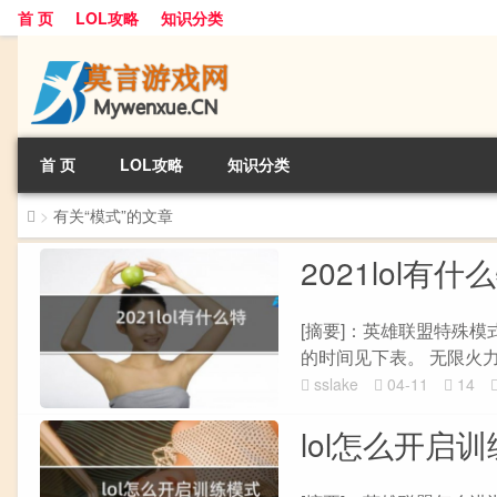
首 页
LOL攻略
知识分类
首 页
LOL攻略
知识分类
>
有关“模式”的文章
2021lol有
[摘要]：英雄联盟特殊模式
的时间见下表。 无限火力回
sslake
04-11
14
lol怎么开启