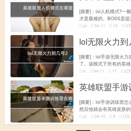
[摘要]：lol人机模式
才是最难的。BOSS是提莫
yx
04-11
13
L
lol无限火力到
[摘要]：lol手游无限
了。该模式下所有的英雄,
lo
04-11
17
LO
英雄联盟手游
[摘要]：lol手游训练
然后他就会有英雄皮肤的期
yx
04-10
9
LO