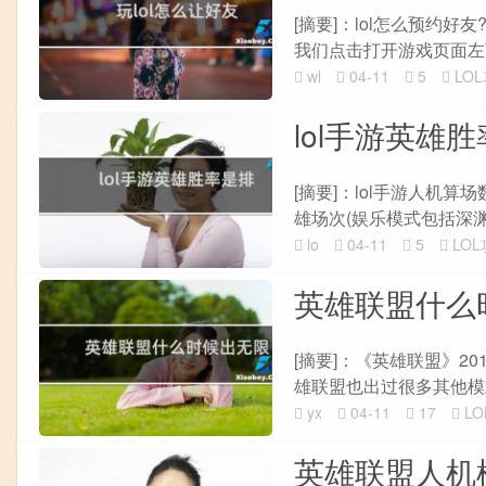
[摘要]：lol怎么预约好
我们点击打开游戏页面左下
wl
04-11
5
LO
lol手游英雄
[摘要]：lol手游人机算
雄场次(娱乐模式包括深渊大
lo
04-11
5
LO
英雄联盟什么时
[摘要]：《英雄联盟》2
雄联盟也出过很多其他模式,
yx
04-11
17
L
英雄联盟人机