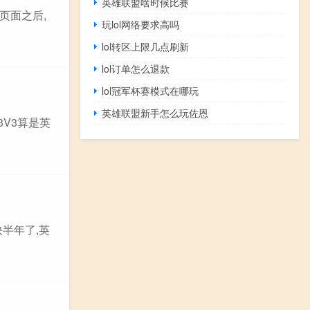
英雄联盟啥时候比赛
戏页面之后,
玩lol网络要求高吗
lol转区上限几点刷新
lol订单怎么退款
lol冠军杯赛模式在哪玩
英雄联盟新手怎么玩佐恩
3V3算是英
半年了,英