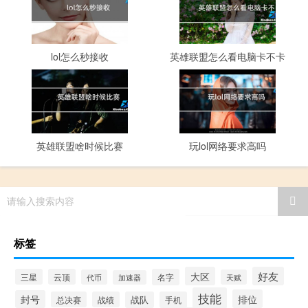
lol怎么秒接收
英雄联盟怎么看电脑卡不卡
英雄联盟啥时候比赛
玩lol网络要求高吗
请输入搜索内容
标签
大区
好友
三星
云顶
名字
代币
天赋
加速器
技能
排位
封号
总决赛
战绩
战队
手机