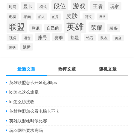
游戏
段位
王者
显卡
玩家
模式
时间
皮肤
界面
符文
电脑
的人
的是
网络
英雄
联盟
荣耀
自己的
装备
腾讯
账号
赛季
都是
视角
队友
语音
钻石
黄金
鼠标
黑铁
最新文章
热评文章
随机文章
英雄联盟怎么开延迟和fps
lol怎么这么难赢
lol怎么秒接收
英雄联盟怎么看电脑卡不卡
英雄联盟啥时候比赛
玩lol网络要求高吗