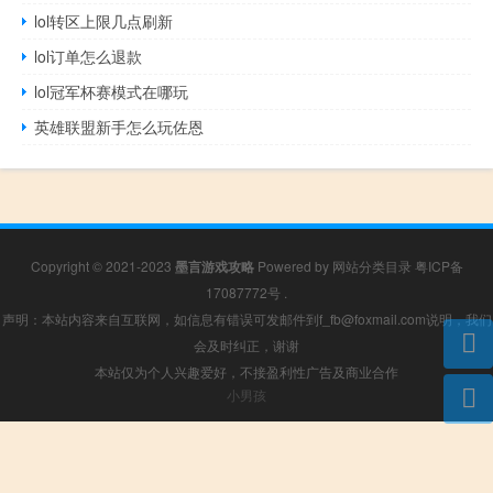
lol转区上限几点刷新
lol订单怎么退款
lol冠军杯赛模式在哪玩
英雄联盟新手怎么玩佐恩
Copyright © 2021-2023
墨言游戏攻略
Powered by
网站分类目录
粤ICP备
17087772号
.
声明：本站内容来自互联网，如信息有错误可发邮件到f_fb@foxmail.com说明，我们
会及时纠正，谢谢
本站仅为个人兴趣爱好，不接盈利性广告及商业合作
小男孩