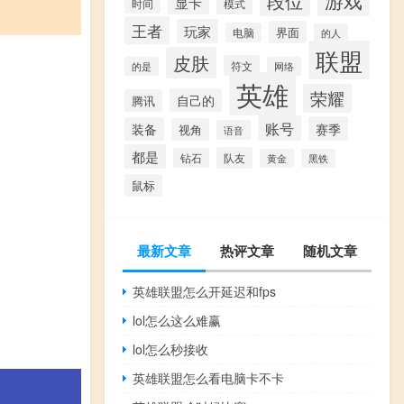
段位
显卡
模式
时间
王者
玩家
界面
电脑
的人
联盟
皮肤
符文
的是
网络
英雄
荣耀
自己的
腾讯
账号
赛季
装备
视角
语音
都是
队友
钻石
黄金
黑铁
鼠标
最新文章
热评文章
随机文章
英雄联盟怎么开延迟和fps
lol怎么这么难赢
lol怎么秒接收
英雄联盟怎么看电脑卡不卡