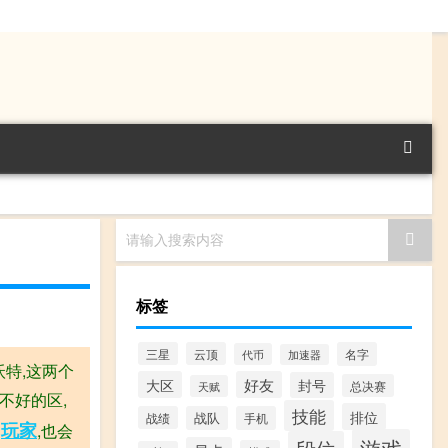
请输入搜索内容
标签
三星
云顶
名字
代币
加速器
特,这两个
大区
好友
封号
总决赛
天赋
不好的区,
技能
排位
战绩
战队
手机
玩家
的
,也会
游戏