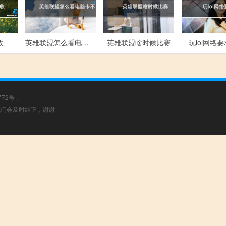
收
英雄联盟怎么看电脑卡不卡
英雄联盟啥时候比赛
玩lol网络
772号
.
，我们会及时纠正，谢谢