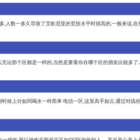
多,人数一多久导致了艾欧尼亚的竞技水平时很高的,一般来说,在
实无论那个区都是一样的,当然是要看你在哪个区的朋友比较多了
到时候上分如同喝水一样简单 电信一区,这里高手如云,通过对战
偏大一些的,所以操作方面肯定不如QQ区的年轻人。 其次是心态上