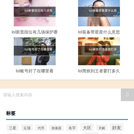
lol新晋段位有几场保护赛
lol装备带星星什么意思
lol账号封了在哪里看
lol黑铁到王者要打多久
请输入搜索内容
标签
大区
好友
三星
云顶
名字
代币
天赋
加速器