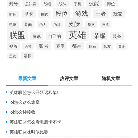
技能
排位
封号
总决赛
战绩
战队
手机
游戏
段位
王者
显卡
玩家
模式
时间
皮肤
界面
符文
电脑
的人
的是
网络
英雄
联盟
荣耀
自己的
装备
腾讯
账号
赛季
都是
视角
队友
语音
钻石
黄金
鼠标
黑铁
最新文章
热评文章
随机文章
英雄联盟怎么开延迟和fps
lol怎么这么难赢
lol怎么秒接收
英雄联盟怎么看电脑卡不卡
英雄联盟啥时候比赛