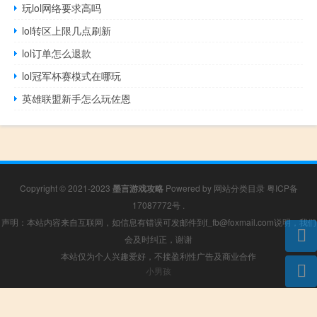
玩lol网络要求高吗
lol转区上限几点刷新
lol订单怎么退款
lol冠军杯赛模式在哪玩
英雄联盟新手怎么玩佐恩
Copyright © 2021-2023
墨言游戏攻略
Powered by
网站分类目录
粤ICP备
17087772号
.
声明：本站内容来自互联网，如信息有错误可发邮件到f_fb@foxmail.com说明，我们
会及时纠正，谢谢
本站仅为个人兴趣爱好，不接盈利性广告及商业合作
小男孩