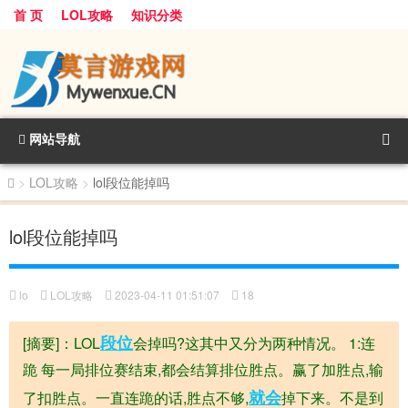
首 页
LOL攻略
知识分类
网站导航
>
LOL攻略
>
lol段位能掉吗
lol段位能掉吗
lo
LOL攻略
2023-04-11 01:51:07
18
段位
[摘要]：LOL
会掉吗?这其中又分为两种情况。 1:连
跪 每一局排位赛结束,都会结算排位胜点。赢了加胜点,输
就会
了扣胜点。一直连跪的话,胜点不够,
掉下来。不是到