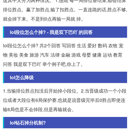
这其中又分为两种情况。 1:连跪 每一局排位赛结束,都会结算
排位胜点。赢了加胜点,输了扣胜点。一直连跪的话,胜点不够,
就会掉下来。不是到0点再输一局就 掉。
lol段位怎么个掉? - 我是双下巴吖 的回答
lol段位怎么个掉? 共2个回答 写回答 生活 爱好 数码 农牧 宠
物 美妆 美食 旅游 汽车 法律 金融 游戏 母婴 健康 运动 教育
问答 我是双下巴吖 举个例子吧,你上了。
lol怎么降级
1.当输排位胜点扣没后开始掉小段位。2.当晋级成功一个小段
位或者大段位有6局保护赛,也就是说晋级完毕后0胜点即使连
输6局也是不会掉段,但是再输就会。
lol钻石掉分机制?