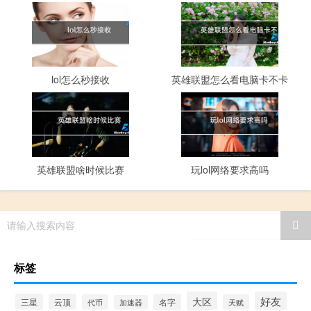
lol怎么秒接收
英雄联盟怎么看电脑卡不卡
英雄联盟啥时候比赛
玩lol网络要求高吗
请输入搜索内容
标签
大区
好友
三星
云顶
名字
代币
天赋
加速器