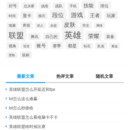
技能
排位
封号
总决赛
战绩
战队
手机
游戏
段位
王者
显卡
玩家
模式
时间
皮肤
界面
符文
电脑
的人
的是
网络
英雄
联盟
荣耀
自己的
装备
腾讯
账号
赛季
都是
视角
队友
语音
钻石
黄金
鼠标
黑铁
最新文章
热评文章
随机文章
英雄联盟怎么开延迟和fps
lol怎么这么难赢
lol怎么秒接收
英雄联盟怎么看电脑卡不卡
英雄联盟啥时候比赛