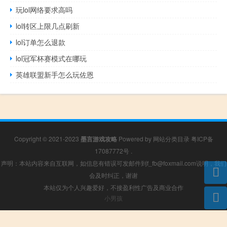
玩lol网络要求高吗
lol转区上限几点刷新
lol订单怎么退款
lol冠军杯赛模式在哪玩
英雄联盟新手怎么玩佐恩
Copyright © 2021-2023
墨言游戏攻略
Powered by
网站分类目录
粤ICP备
17087772号
.
声明：本站内容来自互联网，如信息有错误可发邮件到f_fb@foxmail.com说明，我们
会及时纠正，谢谢
本站仅为个人兴趣爱好，不接盈利性广告及商业合作
小男孩