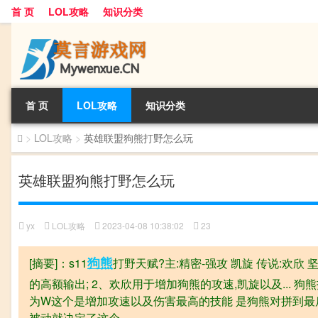
首 页
LOL攻略
知识分类
首 页
LOL攻略
知识分类
>
LOL攻略
>
英雄联盟狗熊打野怎么玩
英雄联盟狗熊打野怎么玩
yx
LOL攻略
2023-04-08 10:38:02
23
狗熊
[摘要]：s11
打野天赋?主:精密-强攻 凯旋 传说:欢欣 
的高额输出; 2、欢欣用于增加狗熊的攻速,凯旋以及... 
为W这个是增加攻速以及伤害最高的技能 是狗熊对拼到最
被动就决定了这个