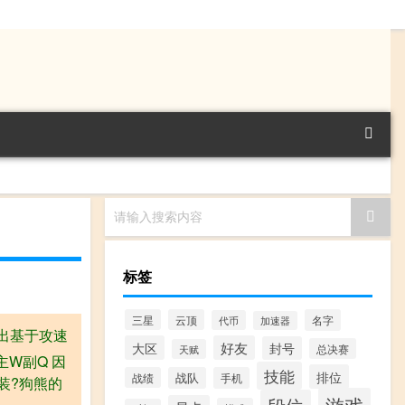
请输入搜索内容
标签
三星
云顶
名字
代币
加速器
打出基于攻速
大区
好友
封号
总决赛
天赋
主W副Q 因
技能
排位
战绩
战队
手机
装?狗熊的
游戏