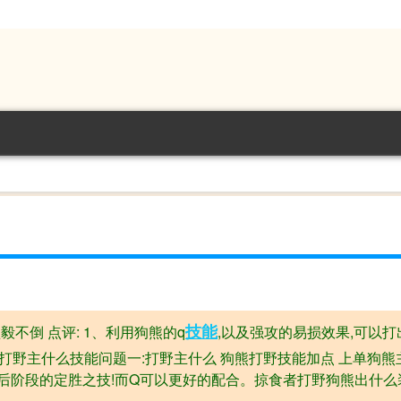
技能
坚毅不倒 点评: 1、利用狗熊的q
,以及强攻的易损效果,可以
狗熊打野主什么技能问题一:打野主什么 狗熊打野技能加点 上单狗熊
后阶段的定胜之技!而Q可以更好的配合。掠食者打野狗熊出什么