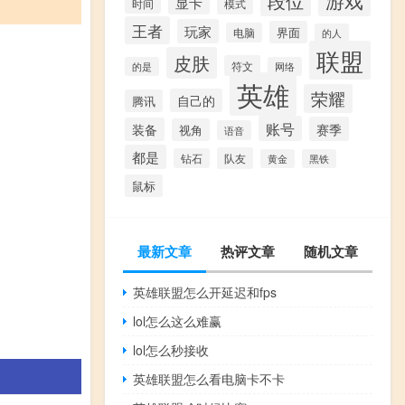
段位
显卡
模式
时间
王者
玩家
界面
电脑
的人
联盟
皮肤
符文
的是
网络
英雄
荣耀
自己的
腾讯
账号
赛季
装备
视角
语音
都是
队友
钻石
黄金
黑铁
鼠标
最新文章
热评文章
随机文章
英雄联盟怎么开延迟和fps
lol怎么这么难赢
lol怎么秒接收
英雄联盟怎么看电脑卡不卡