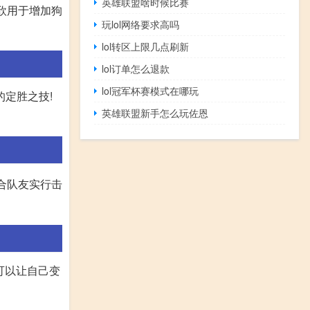
英雄联盟啥时候比赛
欢欣用于增加狗
玩lol网络要求高吗
lol转区上限几点刷新
lol订单怎么退款
lol冠军杯赛模式在哪玩
的定胜之技!
英雄联盟新手怎么玩佐恩
合队友实行击
可以让自己变