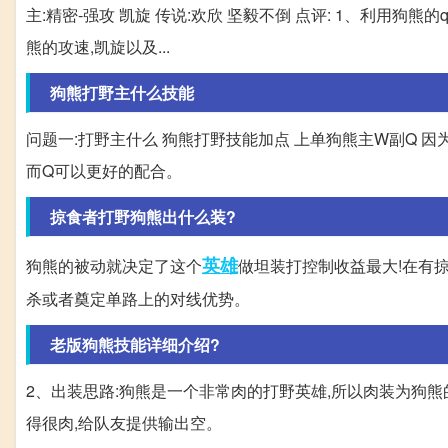
主:精密-强攻 凯旋 传说:欢欣 坚毅不倒 点评: 1、利用狗
熊的攻速,凯旋以及...
狗熊打野主什么技能
问题一:打野主什么 狗熊打野技能加点 上单狗熊主W副Q 
而Q可以更好的配合。
掠食者打野狗熊出什么装?
英雄
狗熊的被动就决定了这个
做坦装打控制收益最大!在有
杀或者奠定单路上的对线优势。
老版狗熊技能详细介绍?
2、出装思路:狗熊是一个非常肉的打野英雄,所以肉装为狗熊
得很肉,给队友提供输出空。