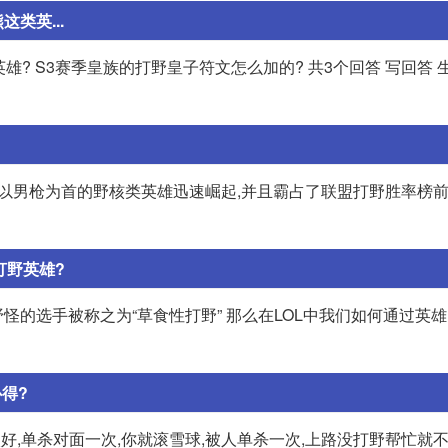
类英...
雄? S3赛季皇族的打野皇子符文怎么加的? 共3个回答 写回答 生
了以男枪为首的野核类英雄迅速崛起,并且霸占了联盟打野胜率榜前
打野英雄?
的选手被称之为“草食性打野” 那么在LOL中我们如何通过英雄..
得?
好,单杀对面一次,你就滚雪球,被人单杀一次,上路没打野帮忙就不