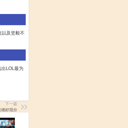
统以及坚毅不
出LOL最为
下一篇
么英雄好混分