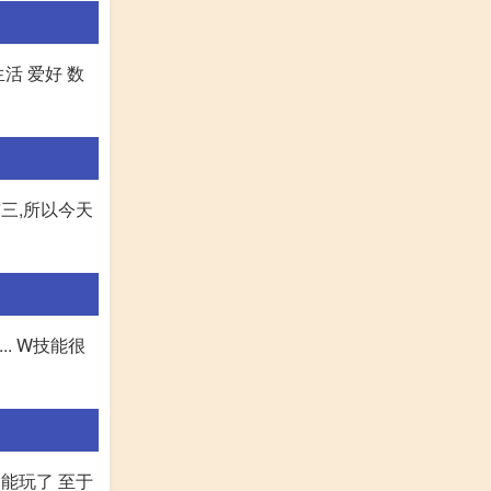
活 爱好 数
三,所以今天
. W技能很
能玩了 至于