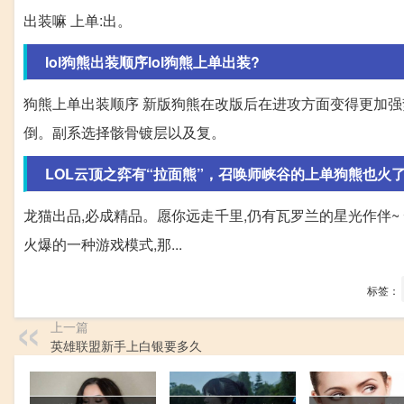
出装嘛 上单:出。
lol狗熊出装顺序lol狗熊上单出装?
狗熊上单出装顺序 新版狗熊在改版后在进攻方面变得更加强
倒。副系选择骸骨镀层以及复。
LOL云顶之弈有“拉面熊”，召唤师峡谷的上单狗熊也火
龙猫出品,必成精品。愿你远走千里,仍有瓦罗兰的星光作伴~ 
火爆的一种游戏模式,那...
标签：
上一篇
英雄联盟新手上白银要多久