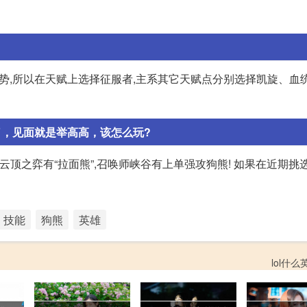
势,所以在天赋上选择征服者,主系其它天赋点分别选择凯旋、血
了，见面就是举高高，该怎么玩?
云顶之弈有“拉面熊”,召唤师峡谷有上单强攻狗熊! 如果在近期挑选
技能
狗熊
英雄
lol什