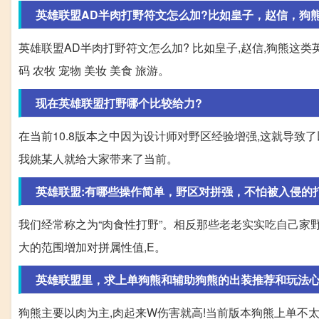
英雄联盟AD半肉打野符文怎么加?比如皇子，赵信，狗熊这
英雄联盟AD半肉打野符文怎么加? 比如皇子,赵信,狗熊这类英
码 农牧 宠物 美妆 美食 旅游。
现在英雄联盟打野哪个比较给力?
在当前10.8版本之中因为设计师对野区经验增强,这就导致
我姚某人就给大家带来了当前。
英雄联盟:有哪些操作简单，野区对拼强，不怕被入侵的
我们经常称之为“肉食性打野”。相反那些老老实实吃自己家野怪
大的范围增加对拼属性值,E。
英雄联盟里，求上单狗熊和辅助狗熊的出装推荐和玩法心
狗熊主要以肉为主,肉起来W伤害就高!当前版本狗熊上单不太