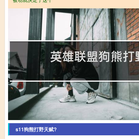
s11狗熊打野天赋?