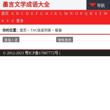
墨言文学成语大全
导航
首页
A
B
C
D
E
F
G
H
J
K
L
M
N
O
P
Q
R
S
T
W
X
Y
Z
更多
你的位置：
首页
> TAG信息列表 > 振奋
差强人意
慷慨激昂
© 2012-2023
粤ICP备17087772号
|