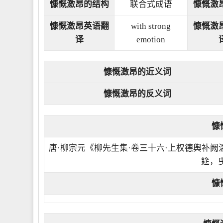
慷慨激昂的结构
联合式成语
慷慨激
慷慨激昂英语翻
with strong
慷慨激
译
emotion
慷慨激昂的近义词
慷慨激昂的反义词
慷
唐·柳宗元《柳先生集·卷三十六·上权德舆补
筵，
慷