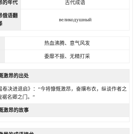
昂的年代
古代成语
昂俄语翻
великодушный
译
热血沸腾、意气风发
委靡不振、无精打采
慨激昂的出处
阙温卷决进退启》：“今将慷慨激昂，奋攘布衣，纵谈作者之
曳裾名卿之门。”
慨激昂的故事