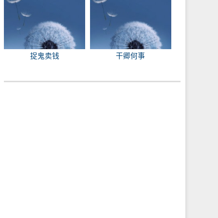
捉鬼卖钱
干卿何事