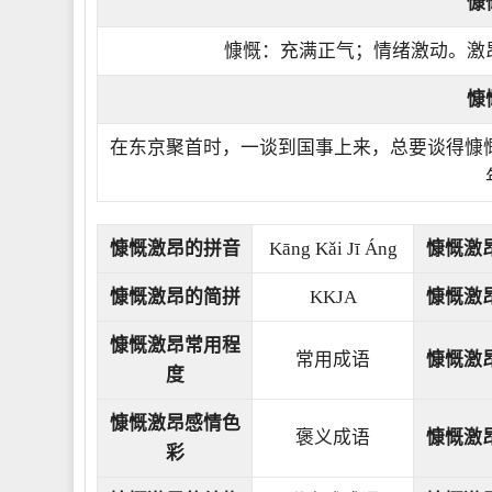
慷
慷慨：充满正气；情绪激动。激
慷
在东京聚首时，一谈到国事上来，总要谈得慷
慷慨激昂的拼音
Kāng Kǎi Jī Áng
慷慨激
慷慨激昂的简拼
KKJA
慷慨激
慷慨激昂常用程
常用成语
慷慨激
度
慷慨激昂感情色
褒义成语
慷慨激
彩