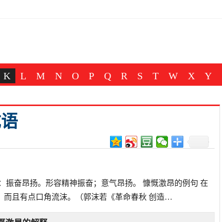
K
L
M
N
O
P
Q
R
S
T
W
X
Y
成语
：振奋昂扬。形容精神振奋；意气昂扬。 慷慨激昂的例句 在
，而且有点口角流沫。（郭沫若《革命春秋 创造…