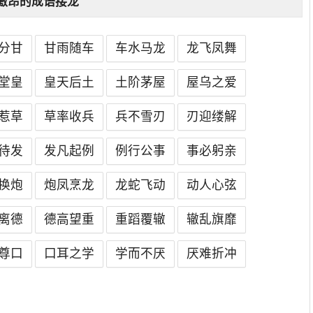
激昂的成语接龙
分甘
甘雨随车
车水马龙
龙飞凤舞
堂皇
皇天后土
土阶茅屋
屋乌之爱
惹草
草率收兵
兵不雪刃
刃迎缕解
待发
发凡起例
例行公事
事必躬亲
换炮
炮凤烹龙
龙蛇飞动
动人心弦
离德
德高望重
重蹈覆辙
辙乱旗靡
尊口
口耳之学
学而不厌
厌难折冲