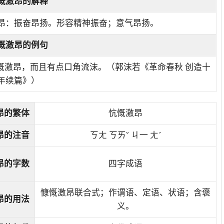
慨激昂
的解释
昂：振奋昂扬。形容精神振奋；意气昂扬。
慨激昂的例句
慨激昂，而且有点口角流沫。（郭沫若《革命春秋 创造十
年续篇》）
昂的繁体
忼慨激昂
昂的注音
ㄎㄤ ㄎㄞˇ ㄐ一 ㄤˊ
昂的字数
四字成语
慷慨激昂联合式；作谓语、定语、状语；含褒
昂的用法
义。