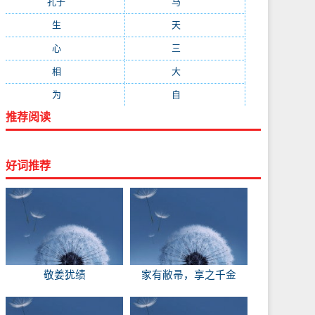
孔子
(89)
马
(88)
生
(87)
天
(87)
心
(85)
三
(81)
相
(73)
大
(72)
为
(71)
自
(70)
推荐阅读
好词推荐
敬姜犹绩
家有敝帚，享之千金