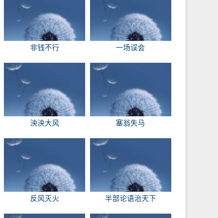
非钱不行
一场误会
泱泱大风
塞翁失马
反风灭火
半部论语治天下