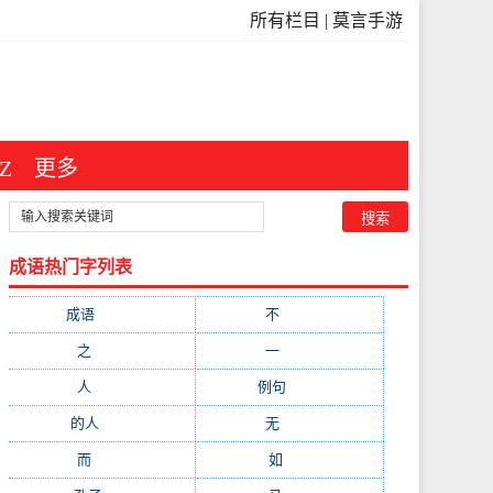
所有栏目
|
莫言手游
Z
更多
成语热门字列表
成语
(3546)
不
(371)
之
(298)
一
(209)
人
(181)
例句
(173)
的人
(150)
无
(123)
而
(103)
如
(93)