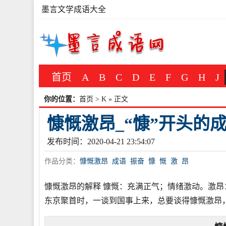
墨言文学成语大全
首页
A
B
C
D
E
F
G
H
J
你的位置：
首页
>
K
» 正文
慷慨激昂_“慷”开头的
发布时间：2020-04-21 23:54:07
作品分类：
慷慨激昂
成语
振奋
慷
慨
激
昂
慷慨激昂的解释 慷慨：充满正气；情绪激动。激昂
东京聚首时，一谈到国事上来，总要谈得慷慨激昂