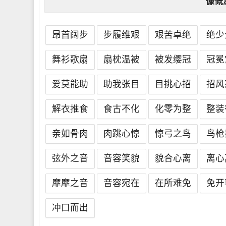
慷慨
昂首阔步
步履维艰
艰苦卓绝
绝少
舞衫歌扇
扇枕温被
被发缨冠
冠冕
爱莫能助
助我张目
目挑心招
招风
解衣推食
食古不化
化零为整
整装
亲如骨肉
肉跳心惊
惊弓之鸟
鸟枪
弦外之音
音容笑貌
貌合心离
离心
靡靡之音
音容宛在
在所难免
免开
冲口而出