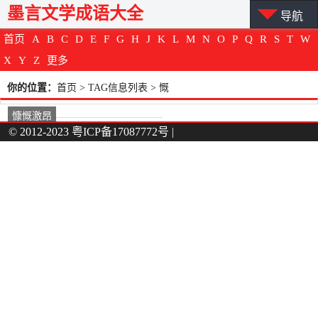
墨言文学成语大全
导航
首页
A
B
C
D
E
F
G
H
J
K
L
M
N
O
P
Q
R
S
T
W
X
Y
Z
更多
你的位置：
首页
> TAG信息列表 > 慨
慷慨激昂
© 2012-2023
粤ICP备17087772号
|