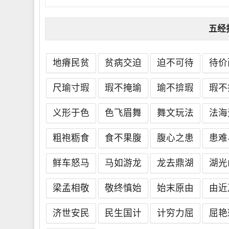
五经
地瘠民贫
贫病交迫
迫不可待
待价
尺瑜寸瑕
瑕不掩瑜
瑜不揜瑕
瑕不
义形于色
色飞眉舞
舞文玩法
法海
粗袍粝食
食不果腹
腹心之患
患难
鲜车怒马
马如游龙
龙去鼎湖
湖光
梁孟相敬
敬终慎始
始末原由
由近
济世安民
民生国计
计穷力屈
屈艳