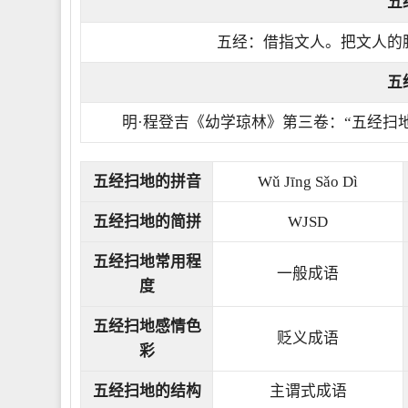
五
五经：借指文人。把文人的
五
明·程登吉《幼学琼林》第三卷：“五经扫
五经扫地的拼音
Wǔ Jīng Sǎo Dì
五经扫地的简拼
WJSD
五经扫地常用程
一般成语
度
五经扫地感情色
贬义成语
彩
五经扫地的结构
主谓式成语