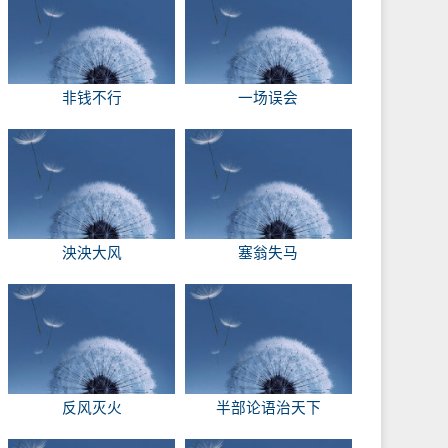
非钱不行
一场误会
泱泱大风
塞翁失马
反风灭火
半部论语治天下