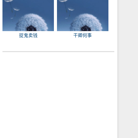
捉鬼卖钱
干卿何事