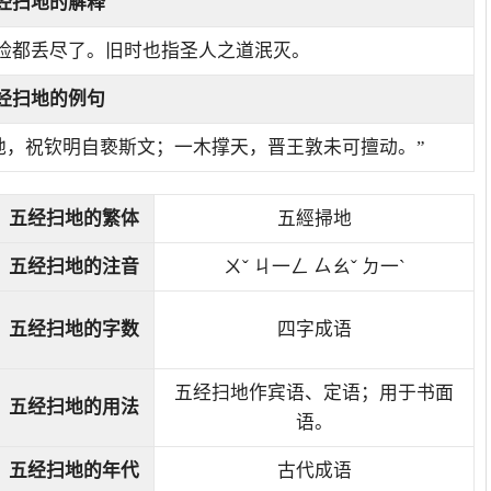
经扫地
的解释
脸都丢尽了。旧时也指圣人之道泯灭。
经扫地的例句
地，祝钦明自亵斯文；一木撑天，晋王敦未可擅动。”
五经扫地的繁体
五經掃地
五经扫地的注音
ㄨˇ ㄐ一ㄥ ㄙㄠˇ ㄉ一ˋ
五经扫地的字数
四字成语
五经扫地作宾语、定语；用于书面
五经扫地的用法
语。
五经扫地的年代
古代成语