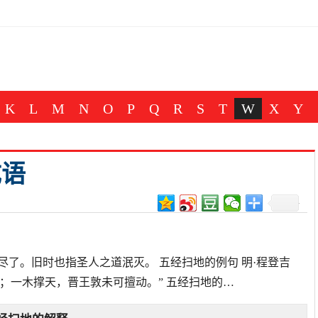
K
L
M
N
O
P
Q
R
S
T
W
X
Y
成语
尽了。旧时也指圣人之道泯灭。 五经扫地的例句 明·程登吉
；一木撑天，晋王敦未可擅动。” 五经扫地的…