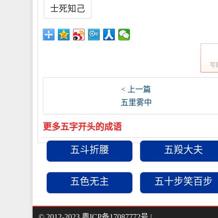
士死知己
写
< 上一篇
五里雾中
更多五字开头的成语
五斗折腰
五羖大夫
五色无主
五十步笑百步
© 2012-2023
粤ICP备17087772号
|