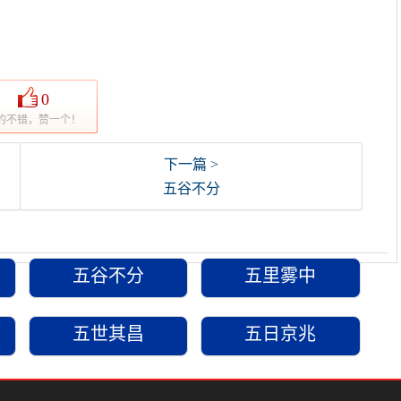
0
的不错，赞一个！
下一篇 >
五谷不分
五谷不分
五里雾中
五世其昌
五日京兆