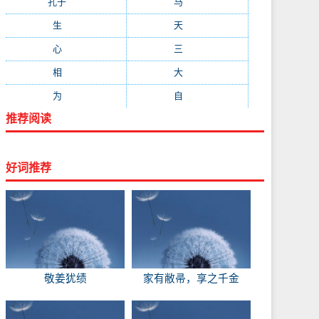
孔子
(89)
马
(88)
生
(87)
天
(87)
心
(85)
三
(81)
相
(73)
大
(72)
为
(71)
自
(70)
推荐阅读
好词推荐
敬姜犹绩
家有敝帚，享之千金