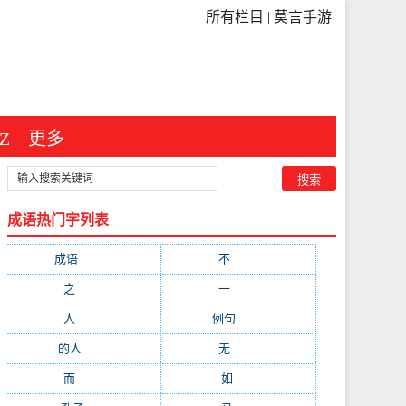
所有栏目
|
莫言手游
Z
更多
成语热门字列表
成语
(3546)
不
(371)
之
(298)
一
(209)
人
(181)
例句
(173)
的人
(150)
无
(123)
而
(103)
如
(93)