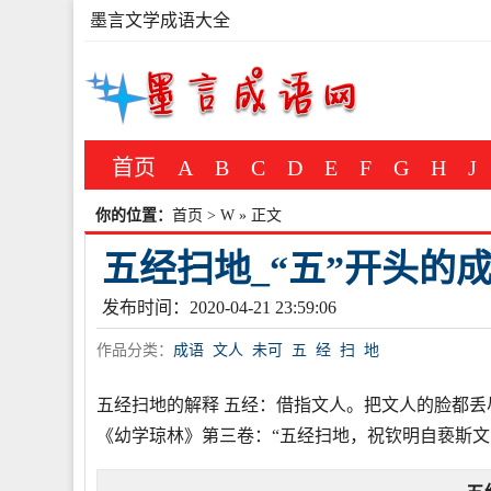
墨言文学成语大全
首页
A
B
C
D
E
F
G
H
J
你的位置：
首页
>
W
» 正文
五经扫地_“五”开头的
发布时间：2020-04-21 23:59:06
作品分类：
成语
文人
未可
五
经
扫
地
五经扫地的解释 五经：借指文人。把文人的脸都丢
《幼学琼林》第三卷：“五经扫地，祝钦明自亵斯文