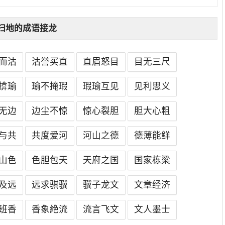
扫地的成语接龙
而沽
沽誉买直
直眉怒目
目无三尺
揜瑜
瑜不掩瑕
瑕瑜互见
见利思义
无边
边尘不惊
惊心裂胆
胆大心粗
与共
共度爱河
河山之德
德薄能鲜
山色
色胆包天
天府之国
国家栋梁
及远
远求骐骥
骥子龙文
文章经济
班香
香象絶流
流言飞文
文人墨士