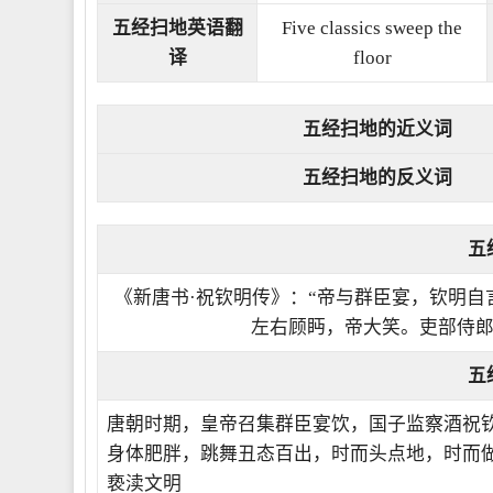
五经扫地英语翻
Five classics sweep the
译
floor
五经扫地的近义词
五经扫地的反义词
五
《新唐书·祝钦明传》：“帝与群臣宴，钦明
左右顾眄，帝大笑。吏部侍郎
五
唐朝时期，皇帝召集群臣宴饮，国子监察酒祝
身体肥胖，跳舞丑态百出，时而头点地，时而
亵渎文明