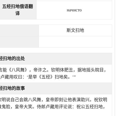
五经扫地俄语翻
начисто
译
斯文扫地
经扫地的出处
自言能《八风舞》，帝许之。钦明体肥丑，据地摇头睆目，
卢藏用叹曰：‘是举《五经》扫地矣。’”
经扫地的故事
钦明说自己会跳八风舞，皇帝即刻让他表演助兴。祝钦明
做鬼脸，皇帝大笑。侍郎卢藏用评论说：祝公五经扫地，