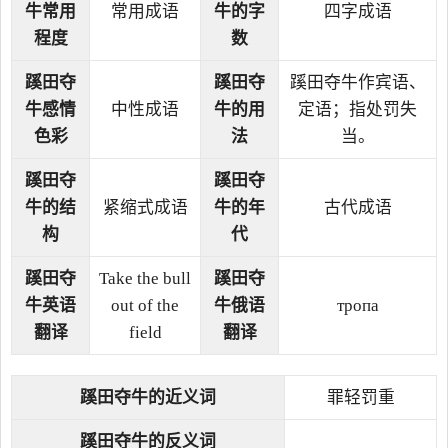
牛常用
常用成语
牛的字
四字成语
程度
数
蹊田夺
蹊田夺
蹊田夺牛作宾语、
牛感情
中性成语
牛的用
定语；指处罚失
色彩
法
当。
蹊田夺
蹊田夺
牛的结
紧缩式成语
牛的年
古代成语
构
代
蹊田夺
Take the bull
蹊田夺
牛英语
out of the
牛俄语
тропа
翻译
field
翻译
蹊田夺牛的近义词
罪轻罚重
蹊田夺牛的反义词