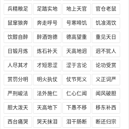
兵精粮足
足踏实地
地上天官
官仓老鼠
鼠窜狼奔
奔走呼号
号寒啼饥
饥飡渴饮
饮醇自醉
醉酒饱德
德高望重
重见天日
日锻月炼
炼石补天
天高地迥
迥不犹人
人尽其才
才短思涩
涩于言论
论功受赏
赏罚分明
明火执仗
仗节死义
义正词严
严刑峻法
法外施仁
仁心仁闻
闻风破胆
胆大泼天
天高地下
下愚不移
移东补西
西台痛哭
哭天抹泪
泪干肠断
断还归宗