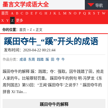
墨言文学成语大全
导航
首页
A
B
C
D
E
F
G
H
J
K
L
M
N
O
P
Q
R
S
T
W
X
Y
Z
更多
你的位置：
首页
>
Z
» 正文
蹊田夺牛_“蹊”开头的成语
发布时间：2020-04-22 00:21:44
作品分类：
成语
东周
践踏
蹊
田
夺
牛
蹊田夺牛的解释 蹊：践踏；夺：强取。因牛践踏了田，抢走
人家的牛。比喻罪轻罚重。 蹊田夺牛的例句 明·冯梦龙《东
周列国志》第53回：“王闻‘蹊田夺牛’之说乎？” 蹊田夺牛的
拼音 Xī Tián…
蹊田夺牛
的解释