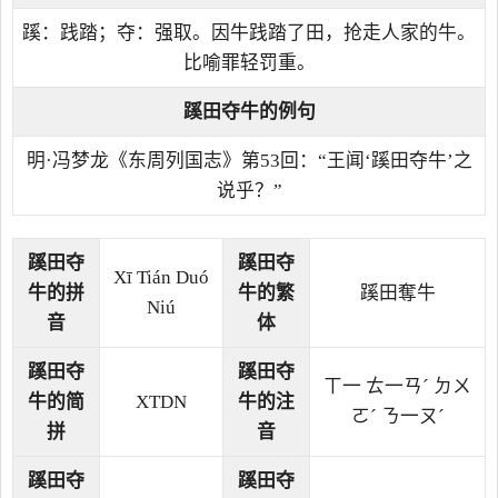
蹊：践踏；夺：强取。因牛践踏了田，抢走人家的牛。
比喻罪轻罚重。
蹊田夺牛的例句
明·冯梦龙《东周列国志》第53回：“王闻‘蹊田夺牛’之
说乎？”
蹊田夺
蹊田夺
Xī Tián Duó
牛的拼
牛的繁
蹊田奪牛
Niú
音
体
蹊田夺
蹊田夺
ㄒ一 ㄊ一ㄢˊ ㄉㄨ
牛的简
XTDN
牛的注
ㄛˊ ㄋ一ㄡˊ
拼
音
蹊田夺
蹊田夺