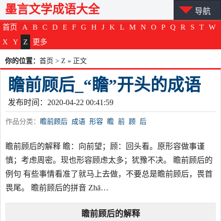
墨言文学成语大全
导航
首页
A
B
C
D
E
F
G
H
J
K
L
M
N
O
P
Q
R
S
T
W
X
Y
Z
更多
你的位置：
首页
>
Z
» 正文
瞻前顾后_“瞻”开头的成语
发布时间：2020-04-22 00:41:59
作品分类：
瞻前顾后
成语
形容
瞻
前
顾
后
瞻前顾后的解释 瞻：向前望；顾：回头看。原形容做事谨
慎；考虑周密。现也形容顾虑太多；犹豫不决。 瞻前顾后的
例句 有些事情看准了就马上去做，不要总是瞻前顾后，畏首
畏尾。 瞻前顾后的拼音 Zhā…
瞻前顾后
的解释