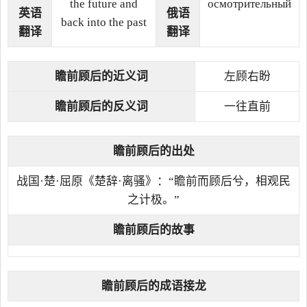
the future and
осмотрительный
英语
俄语
back into the past
翻译
翻译
瞻前顾后的近义词
左顾右盼
瞻前顾后的反义词
一往直前
瞻前顾后的出处
战国·楚·屈原《楚辞·离骚》：“瞻前而顾后兮，相观民
之计极。”
瞻前顾后的故事
瞻前顾后的成语接龙