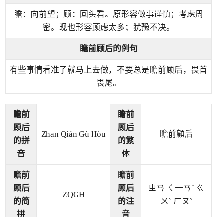
瞻：向前望；顾：回头看。原形容做事谨慎；考虑周
密。现也形容顾虑太多；犹豫不决。
瞻前顾后的例句
有些事情看准了就马上去做，不要总是瞻前顾后，畏首
畏尾。
瞻前
瞻前
顾后
顾后
Zhān Qián Gù Hòu
瞻前顧后
的拼
的繁
音
体
瞻前
瞻前
顾后
顾后
ㄓㄢ ㄑ一ㄢˊ ㄍ
ZQGH
的简
的注
ㄨˋ ㄏㄡˋ
拼
音