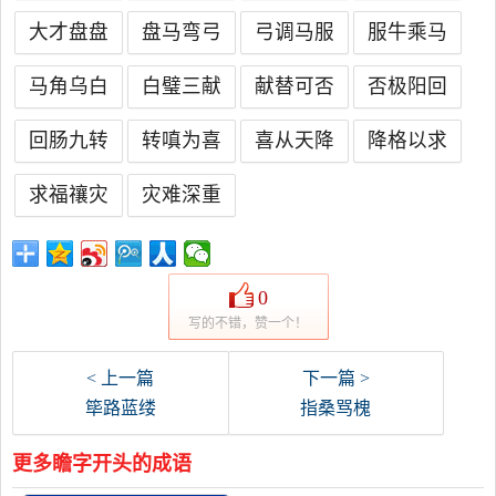
大才盘盘
盘马弯弓
弓调马服
服牛乘马
马角乌白
白璧三献
献替可否
否极阳回
回肠九转
转嗔为喜
喜从天降
降格以求
求福禳灾
灾难深重
0
写的不错，赞一个！
< 上一篇
下一篇 >
筚路蓝缕
指桑骂槐
更多瞻字开头的成语