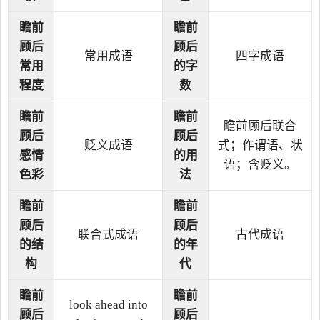
瞻前
瞻前
顾后
顾后
常用成语
四字成语
常用
的字
程度
数
瞻前
瞻前
瞻前顾后联合
顾后
顾后
贬义成语
式；作谓语、状
感情
的用
语；含贬义。
色彩
法
瞻前
瞻前
顾后
顾后
联合式成语
古代成语
的结
的年
构
代
瞻前
瞻前
look ahead into
顾后
顾后