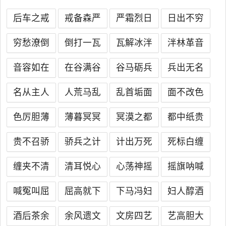
后车之戒
戒备森严
严霜烈日
日出不穷
穷愁潦倒
倒打一瓦
瓦解冰泮
泮林革音
音容如在
在谷满谷
谷马砺兵
兵出无名
名从主人
人荒马乱
乱首垢面
面不改色
色厉胆薄
薄暮冥冥
冥漠之都
都中纸贵
贵不召骄
骄兵之计
计出万死
死标白缠
缠夹不清
清耳悦心
心荡神摇
摇旗呐喊
喊冤叫屈
屈高就下
下马冯妇
妇人醇酒
酒后茶余
余风遗文
文房四艺
艺高胆大