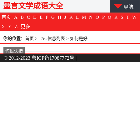
墨言文学成语大全
导航
首页
A
B
C
D
E
F
G
H
J
K
L
M
N
O
P
Q
R
S
T
W
X
Y
Z
更多
你的位置：
首页
> TAG信息列表 > 如何是好
惊慌失措
© 2012-2023
粤ICP备17087772号
|