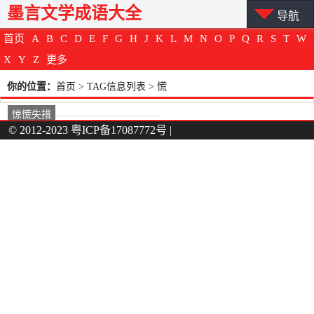
墨言文学成语大全
导航
首页
A
B
C
D
E
F
G
H
J
K
L
M
N
O
P
Q
R
S
T
W
X
Y
Z
更多
你的位置：
首页
> TAG信息列表 > 慌
惊慌失措
© 2012-2023
粤ICP备17087772号
|