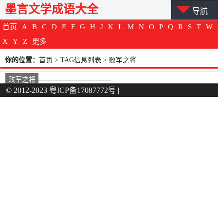
墨言文学成语大全
导航
首页
A
B
C
D
E
F
G
H
J
K
L
M
N
O
P
Q
R
S
T
W
X
Y
Z
更多
你的位置：
首页
> TAG信息列表 > 败军之将
败军之将
© 2012-2023
粤ICP备17087772号
|