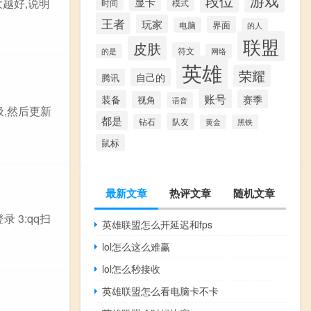
段位
显卡
大越好,说明
模式
时间
王者
玩家
界面
电脑
的人
联盟
皮肤
符文
的是
网络
英雄
荣耀
自己的
腾讯
账号
赛季
装备
视角
语音
圾,然后更新
都是
队友
钻石
黄金
黑铁
鼠标
最新文章
热评文章
随机文章
 3:qq扫
英雄联盟怎么开延迟和fps
lol怎么这么难赢
lol怎么秒接收
英雄联盟怎么看电脑卡不卡