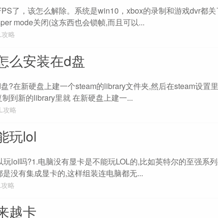
PS了，该怎么解除。系统是win10，xbox的录制和游戏dvr都关了?
isper mode关闭(这东西也会锁帧,而且可以...
L攻略
怎么安装在d盘
d盘?在新硬盘上建一个steam的library文件夹,然后在steam设
制到新的library里就 在新硬盘上建一...
OL攻略
玩lol
以玩lol吗?1.电脑没有显卡是不能玩LOL的,比如英特尔的至强系
都是没有集成显卡的,这样组装连电脑都无...
L攻略
越来越卡