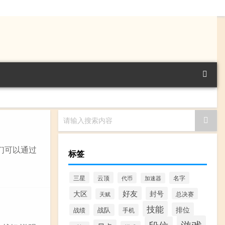
请输入搜索内容
我们可以通过
标签
三星
云顶
名字
代币
加速器
大区
好友
封号
总决赛
天赋
技能
排位
战绩
战队
手机
游戏