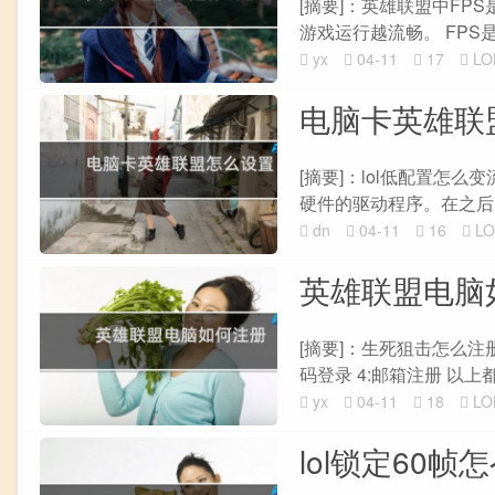
[摘要]：英雄联盟中FP
游戏运行越流畅。 FPS
yx
04-11
17
L
电脑卡英雄联
[摘要]：lol低配置怎
硬件的驱动程序。在之后启
dn
04-11
16
L
英雄联盟电脑
[摘要]：生死狙击怎么注册
码登录 4:邮箱注册 以上都可
yx
04-11
18
L
lol锁定60帧