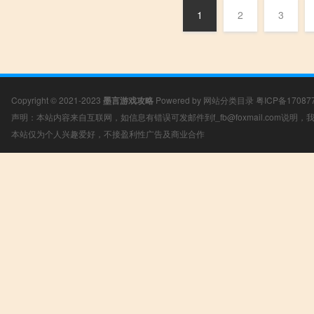
1
2
3
Copyright © 2021-2023
墨言游戏攻略
Powered by
网站分类目录
粤ICP备17087
声明：本站内容来自互联网，如信息有错误可发邮件到f_fb@foxmail.com说明
本站仅为个人兴趣爱好，不接盈利性广告及商业合作