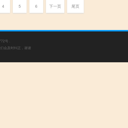
4
5
6
下一页
尾页
772号
.
，我们会及时纠正，谢谢