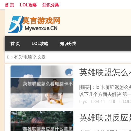
首 页
LOL攻略
知识分类
首 页
LOL攻略
知识分类
>
有关“电脑”的文章
英雄联盟怎么
[摘要]：lol卡屏延迟
以下几个方面去解决,第一
yx
04-11
6
LO
英雄联盟反应