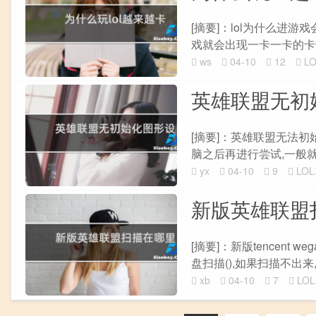
[摘要]：lol为什么进
戏就会出现一卡一卡的卡顿
ws
04-10
12
L
英雄联盟无初
[摘要]：英雄联盟无法
脑之后再进行尝试,一般就
yx
04-10
9
LO
新版英雄联盟
[摘要]：新版tencent
盘扫描(),如果扫描不出来
xb
04-10
7
LO