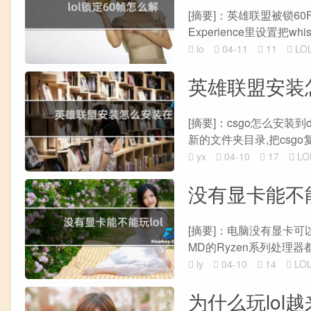
[摘要]：英雄联盟被锁60F
Experience里设置把wh
lo
04-11
11
LO
英雄联盟安装
[摘要]：csgo怎么安装到
新的文件夹目录,把csgo复
yx
04-10
17
L
没有显卡能不能
[摘要]：电脑没有显卡可
MD的Ryzen系列处理器
ly
04-10
14
LO
为什么玩lol