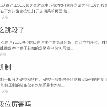
以认输?1,LOL云顶之弈游戏中,玩家在3-1阶段之后才可以发起投降
右下角的齿轮按钮,打开选项菜单页面,然...
OL攻略
么跳段了
，什么原理?LOL段位跳级原理排位赛隐藏分高于自己当前段位。
跳级,举个例子初始的定级赛中前16局假...
L攻略
机制
制?控制一般分为硬控和软控。 硬控一般指的是限制移动级别的控制
能解压制的装备仅有水银系带和水银...
OL攻略
段位厉害吗