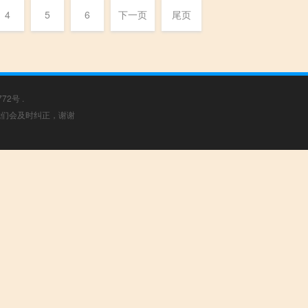
4
5
6
下一页
尾页
772号
.
，我们会及时纠正，谢谢