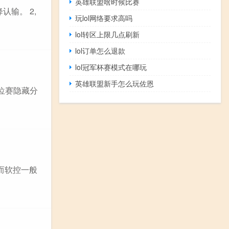
英雄联盟啥时候比赛
认输。 2,
玩lol网络要求高吗
lol转区上限几点刷新
lol订单怎么退款
lol冠军杯赛模式在哪玩
英雄联盟新手怎么玩佐恩
排位赛隐藏分
,而软控一般