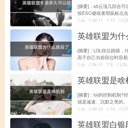
[摘要]：s5云顶几回合可
按ESC键或者用鼠标点击
yx
04-11
13
L
英雄联盟为什
[摘要]：LOL段位跳级
高于自己当前段位时容易跳
yx
04-11
9
LO
英雄联盟是啥
[摘要]：lol的控制机
就是减速、沉默之类的。 
yx
04-10
14
L
英雄联盟白银