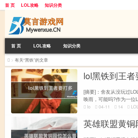
首 页
LOL攻略
知识分类
首 页
LOL攻略
知识分类
>
有关“黑铁”的文章
lol黑铁到王
[摘要]：舍友从没玩过L
唤雨，可能吗?作为一位LO
lo
04-11
14
LO
英雄联盟黄铜