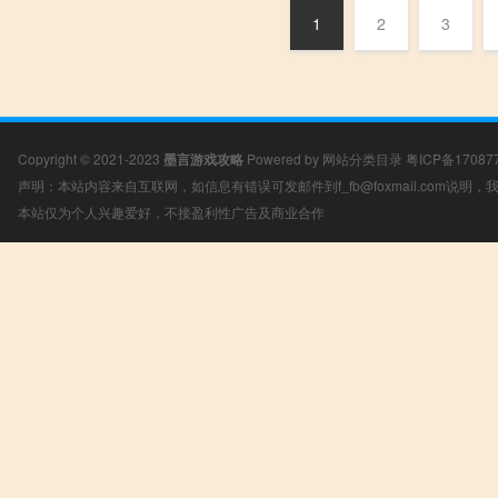
1
2
3
Copyright © 2021-2023
墨言游戏攻略
Powered by
网站分类目录
粤ICP备17087
声明：本站内容来自互联网，如信息有错误可发邮件到f_fb@foxmail.com说明
本站仅为个人兴趣爱好，不接盈利性广告及商业合作