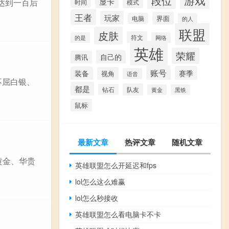
段位
显卡
分达到一百后
模式
时间
王者
玩家
界面
电脑
的人
联盟
皮肤
符文
的是
网络
英雄
荣耀
自己的
腾讯
账号
赛季
装备
视角
语音
不屈白银、
都是
队友
钻石
黄金
黑铁
鼠标
最新文章
热评文章
随机文章
黄金、华贵
英雄联盟怎么开延迟和fps
lol怎么这么难赢
lol怎么秒接收
英雄联盟怎么看电脑卡不卡