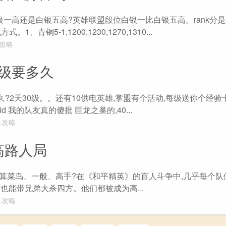
银一高还是白银五高?英雄联盟段位白银一比白银五高。rank分
1、青铜5-1,1200,1230,1270,1310...
L攻略
0级要多久
要多久?2天30级。。还有10供电英雄,掌盟有个活动,每级送你个经验
 我的队友真的傻批 巨龙之巢的,40...
L攻略
算高路人局
多少算菜鸟、一般、高手?在《和平精英》的百人斗争中,几乎每个
,也能带兄弟大杀四方。他们都被成为高...
L攻略