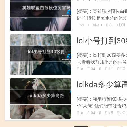
[摘要]：英雄联盟段位白
础,而段位是rank分的体现方式。
yx
04-10
6
LO
lol小号打到3
[摘要]：lol打到30级
去看看我前几个月的小号id
lo
04-10
11
LO
lolkda多少
[摘要]：和平精英KD
个“大佬”,他们能带妹恰鸡
lo
04-10
15
LO