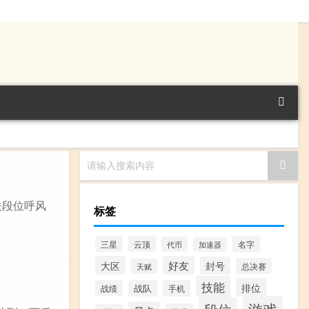
请输入搜索内容
铁段位呼风
标签
三星
云顶
名字
代币
加速器
大区
好友
封号
总决赛
天赋
技能
排位
战绩
战队
手机
游戏