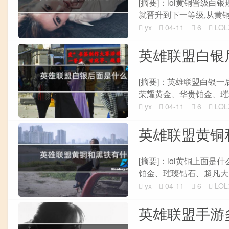
[摘要]：lol黄铜晋级
就晋升到下一等级,从黄铜
yx
04-11
6
LO
英雄联盟白银
[摘要]：英雄联盟白银
荣耀黄金、华贵铂金、璀
yx
04-11
6
LO
英雄联盟黄铜
[摘要]：lol黄铜上面
铂金、璀璨钻石、超凡大师
yx
04-11
6
LO
英雄联盟手游