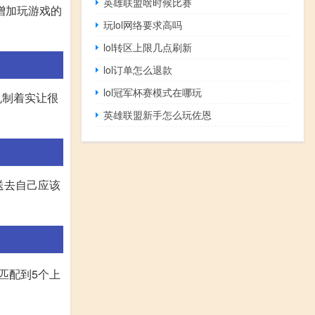
英雄联盟啥时候比赛
增加玩游戏的
玩lol网络要求高吗
lol转区上限几点刷新
lol订单怎么退款
lol冠军杯赛模式在哪玩
机制着实让很
英雄联盟新手怎么玩佐恩
送去自己应该
匹配到5个上