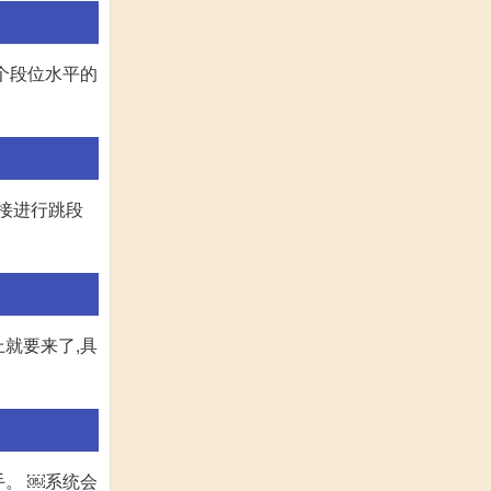
这个段位水平的
直接进行跳段
上就要来了,具
。 ￼系统会