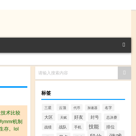
请输入搜索内容
标签
三星
云顶
名字
代币
加速器
让技术比较
大区
好友
封号
总决赛
天赋
为mmr机制
技能
排位
战绩
战队
手机
存。lol
游戏