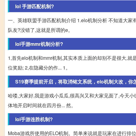
lol 手游匹配机制?
一、英雄联盟手游匹配机制介绍 1.elo机制分析 不知道
队友?没错了,这就是所谓的e。
lol手游mmr机制分析?
1,首先elo机制和mmr机制,其实本质上面的却别不是很大
位奖励; 2,在隐藏分的作... 1。
S19赛季提前开启，将取消铭文系统，elo机制大改，你
哈喽,大家好,我是游戏小瓜瓜,很高兴又和大家见面了,今天小
体地开启时间就在四月份... 然。
lol手游连胜机制?
Moba游戏所使用的ELO机制。简单来说就是玩家在进行排