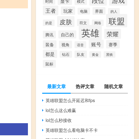
段位
显卡
模式
时间
王者
玩家
界面
电脑
的人
联盟
皮肤
符文
的是
网络
英雄
荣耀
自己的
腾讯
账号
赛季
装备
视角
语音
都是
队友
钻石
黄金
黑铁
鼠标
最新文章
热评文章
随机文章
英雄联盟怎么开延迟和fps
lol怎么这么难赢
lol怎么秒接收
英雄联盟怎么看电脑卡不卡