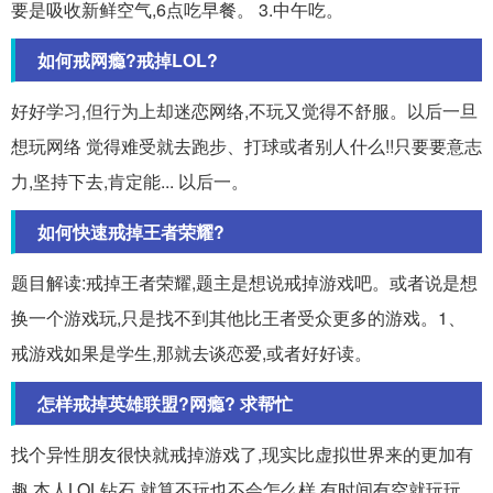
要是吸收新鲜空气,6点吃早餐。 3.中午吃。
如何戒网瘾?戒掉LOL?
好好学习,但行为上却迷恋网络,不玩又觉得不舒服。以后一旦
想玩网络 觉得难受就去跑步、打球或者别人什么!!只要要意志
力,坚持下去,肯定能... 以后一。
如何快速戒掉王者荣耀?
题目解读:戒掉王者荣耀,题主是想说戒掉游戏吧。或者说是想
换一个游戏玩,只是找不到其他比王者受众更多的游戏。1、
戒游戏如果是学生,那就去谈恋爱,或者好好读。
怎样戒掉英雄联盟?网瘾? 求帮忙
找个异性朋友很快就戒掉游戏了,现实比虚拟世界来的更加有
趣,本人LOL钻石,就算不玩也不会怎么样,有时间有空就玩玩。