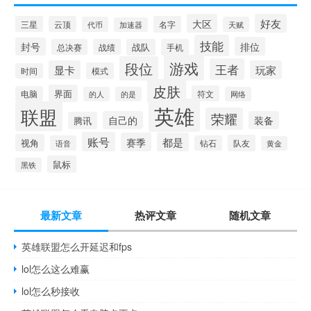
大区
好友
三星
云顶
名字
代币
天赋
加速器
技能
排位
封号
总决赛
战绩
战队
手机
游戏
段位
王者
显卡
玩家
模式
时间
皮肤
界面
符文
电脑
的人
的是
网络
英雄
联盟
荣耀
自己的
装备
腾讯
账号
赛季
都是
视角
队友
语音
钻石
黄金
鼠标
黑铁
最新文章
热评文章
随机文章
英雄联盟怎么开延迟和fps
lol怎么这么难赢
lol怎么秒接收