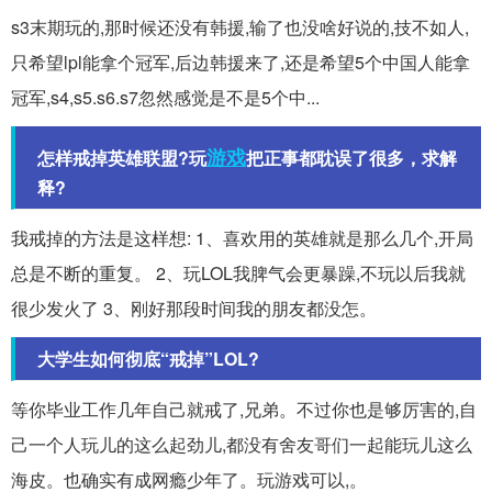
s3末期玩的,那时候还没有韩援,输了也没啥好说的,技不如人,
只希望lpl能拿个冠军,后边韩援来了,还是希望5个中国人能拿
冠军,s4,s5.s6.s7忽然感觉是不是5个中...
游戏
怎样戒掉英雄联盟?玩
把正事都耽误了很多，求解
释?
我戒掉的方法是这样想: 1、喜欢用的英雄就是那么几个,开局
总是不断的重复。 2、玩LOL我脾气会更暴躁,不玩以后我就
很少发火了 3、刚好那段时间我的朋友都没怎。
大学生如何彻底“戒掉”LOL?
等你毕业工作几年自己就戒了,兄弟。不过你也是够厉害的,自
己一个人玩儿的这么起劲儿,都没有舍友哥们一起能玩儿这么
海皮。也确实有成网瘾少年了。玩游戏可以,。