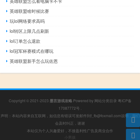
英雄联盟怎么看电脑卡不卡
英雄联盟啥时候比赛
玩lol网络要求高吗
lol转区上限几点刷新
lol订单怎么退款
lol冠军杯赛模式在哪玩
英雄联盟新手怎么玩佐恩
Copyright © 2021-2023
墨言游戏攻略
Powered by
网站分类目录
粤ICP备
17087772号
.
声明：本站内容来自互联网，如信息有错误可发邮件到f_fb@foxmail.com说明，我们
会及时纠正，谢谢
本站仅为个人兴趣爱好，不接盈利性广告及商业合作
小男孩