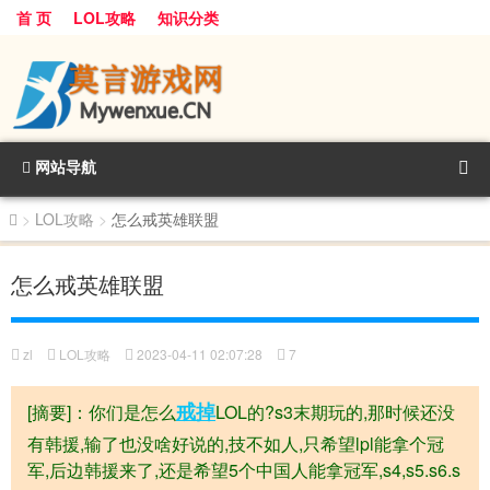
首 页
LOL攻略
知识分类
网站导航
>
LOL攻略
>
怎么戒英雄联盟
怎么戒英雄联盟
zl
LOL攻略
2023-04-11 02:07:28
7
戒掉
[摘要]：你们是怎么
LOL的?s3末期玩的,那时候还没
有韩援,输了也没啥好说的,技不如人,只希望lpl能拿个冠
军,后边韩援来了,还是希望5个中国人能拿冠军,s4,s5.s6.s